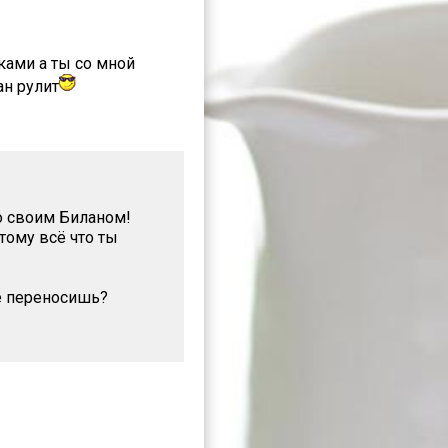
ками а ты со мной
ан рулит
со своим Биланом!
тому всё что ты
е переносишь?