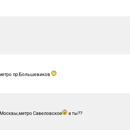
етро пр.Большевиков
из Москвы,метро Савеловское
а ты??