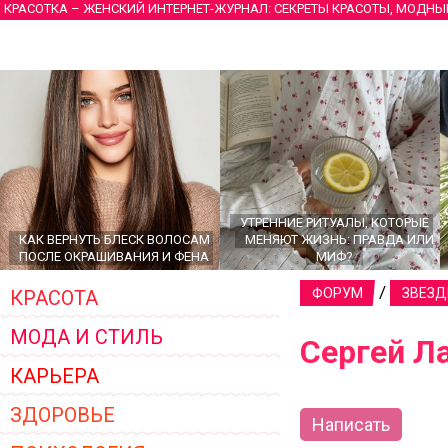
КРАСОТКА – ЖЕНСКИЙ ИНТЕРНЕТ-ЖУРНАЛ: СЕКРЕТЫ КРАСОТЫ, МОДНЫ
УТРЕННИЕ РИТУАЛЫ, КОТОРЫЕ
КАК ВЕРНУТЬ БЛЕСК ВОЛОСАМ
МЕНЯЮТ ЖИЗНЬ: ПРАВДА ИЛИ
ПОСЛЕ ОКРАШИВАНИЯ И ФЕНА
МИФ?
/
ФОРУМ
ЗВЕЗД
КРАСОТА
МОДА И СТИЛЬ
Сергей Л
КАРЬЕРА
ЗДОРОВЬЕ
Написать
ГЛАВНЫЕ ТРЕНДЫ ВЕРХНЕЙ