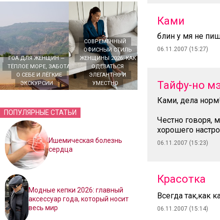
Ками
блин у мя не пи
СОВРЕМЕННЫЙ
06.11.2007 (15:27)
ОФИСНЫЙ СТИЛЬ
ГОА ДЛЯ ЖЕНЩИН —
ЖЕНЩИНЫ 2026: КАК
ТЁПЛОЕ МОРЕ, ЗАБОТА
ОДЕВАТЬСЯ
О СЕБЕ И ЛЁГКИЕ
ЭЛЕГАНТНО И
Тайфу-но м
ЭКСКУРСИИ
УМЕСТНО
Ками, дела норм
ПОПУЛЯРНЫЕ СТАТЬИ
Честно говоря, м
хорошего настро
Ишемическая болезнь
06.11.2007 (15:23)
сердца
Красотка
Модные кепки 2026: главный
Всегда так,как к
аксессуар года, который носит
весь мир
06.11.2007 (15:14)