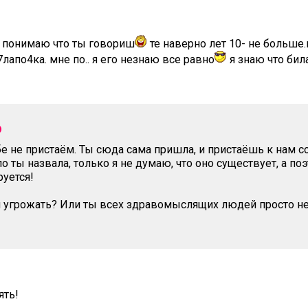
е понимаю что ты говориш
те наверно лет 10- не больше.
апо4ка. мне по.. я его незнаю все равно
я знаю что бил
э
бе не пристаём. Ты сюда сама пришла, и пристаёшь к нам 
 ты назвала, только я не думаю, что оно существует, а поэ
руется!
и угрожать? Или ты всех здравомыслящих людей просто н
ять!