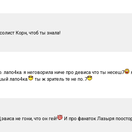
солист Корн, чтоб ты знала!
о. лапо4ка. я неговорила ниче про девиса что ты несеш7
шый лапо4ка.
ты ж зритель те не по..7
эвиса не гони, что он гей!
И про фанаток Лазыря поосто