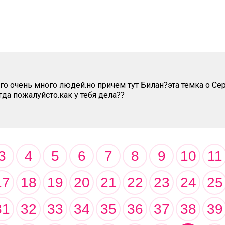
его очень много людей.но причем тут Билан?эта темка о Се
да пожалуйсто.как у тебя дела??
3
4
5
6
7
8
9
10
11
17
18
19
20
21
22
23
24
25
31
32
33
34
35
36
37
38
39