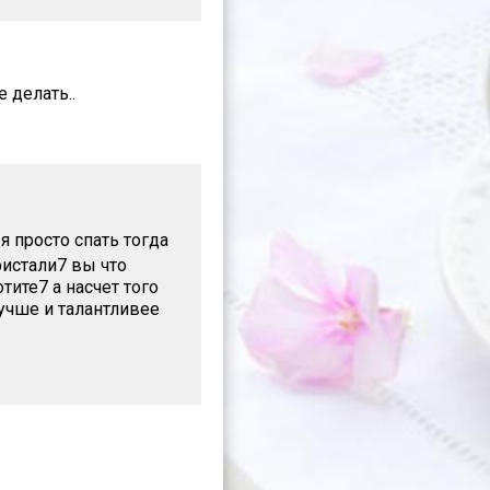
 делать..
я просто спать тогда
ристали7 вы что
тите7 а насчет того
учше и талантливее