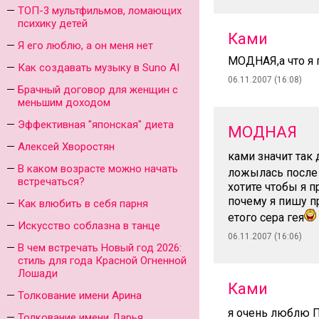
ТОП-3 мультфильмов, ломающих
психику детей
Ками
Я его люблю, а он меня нет
МОДНАЯ,а что я п
Как создавать музыку в Suno AI
06.11.2007 (16:08)
Брачный договор для женщин с
меньшим доходом
Эффективная "японская" диета
МОДНАЯ
Алексей Хворостян
ками значит так
В каком возрасте можно начать
ложылась после 
встречаться?
хотите чтобы я п
почему я пишу п
Как влюбить в себя парня
етого сера гея
Искусство соблазна в танце
06.11.2007 (16:06)
В чем встречать Новый год 2026:
стиль для года Красной Огненной
Лошади
Ками
Толкование имени Арина
я очень люблю 
Толкование имени Дарья