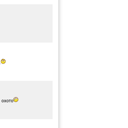
.
 охото