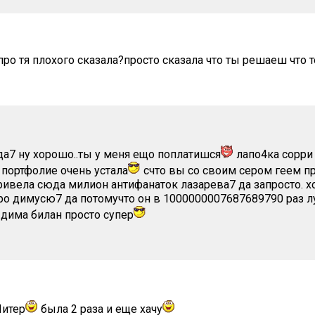
ро тя плохого сказала?просто сказала что ты решаеш что те
 да7 ну хорошо..ты у меня ещо поплатишся
лапо4ка сорри 
портфолие очень устала
счто вы со своим сером геем п
ривела сюда милион антифанаток лазарева7 да запросто. хо
ро димусю7 да потомучто он в 1000000007687689790 раз л
дима билан просто супер
Питер
была 2 раза и еще хачу