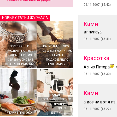
06.11.2007 (15:42)
НОВЫЕ СТАТЬИ ЖУРНАЛА
Ками
вппупауа
06.11.2007 (15:41)
СЕРЕБРЯНЫЙ
КАКИЕ ВИДЫ ЭКО
АКЦЕНТ: ПОЧЕМУ
СУЩЕСТВУЮТ И КАК
УКРАШЕНИЯ ИЗ
ВЫБРАТЬ
Красотка
СЕРЕБРА СНОВА В
ПОДХОДЯЩУЮ
ЦЕНТРЕ ВНИМАНИЯ
ПРОГРАММУ
А я из Питера
м
06.11.2007 (15:30)
Ками
КАКИЕ
ОФТАЛЬМОЛОГИЧЕСКИЕ
а все,ну вот я 
ОПЕРАЦИИ
ПРОВОДЯТСЯ
06.11.2007 (15:27)
ПИТАНИЕ ПРИ ЭКО
ДЕТЯМ