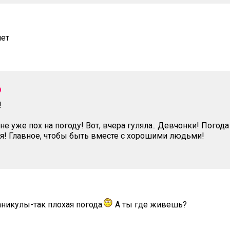
шет
э
!
не уже пох на погоду! Вот, вчера гуляла.. Девчонки! Погод
я! Главное, чтобы быть вместе с хорошими людьми!
аникулы-так плохая погода.
А ты где живешь?