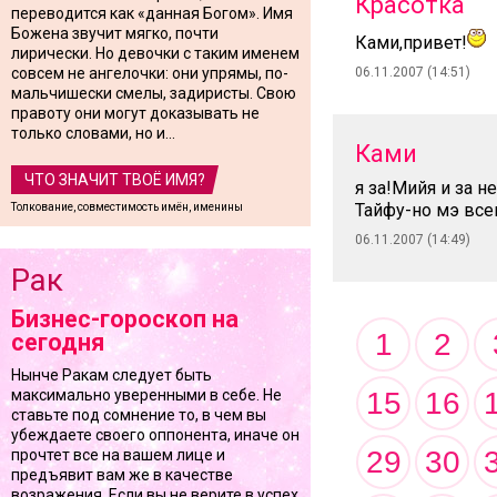
Красотка
переводится как «данная Богом». Имя
Божена звучит мягко, почти
Ками,привет!
лирически. Но девочки с таким именем
совсем не ангелочки: они упрямы, по-
06.11.2007 (14:51)
мальчишески смелы, задиристы. Свою
правоту они могут доказывать не
только словами, но и...
Ками
ЧТО ЗНАЧИТ ТВОЁ ИМЯ?
я за!Мийя и за н
Тайфу-но мэ всег
Толкование, совместимость имён, именины
06.11.2007 (14:49)
Рак
Бизнес-гороскоп на
1
2
сегодня
Нынче Ракам следует быть
15
16
максимально уверенными в себе. Не
ставьте под сомнение то, в чем вы
убеждаете своего оппонента, иначе он
29
30
прочтет все на вашем лице и
предъявит вам же в качестве
возражения. Если вы не верите в успех