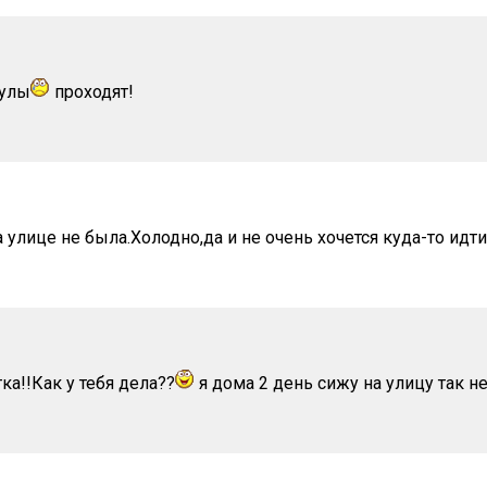
кулы
проходят!
а улице не была.Холодно,да и не очень хочется куда-то идти
ка!!Как у тебя дела??
я дома 2 день сижу на улицу так не