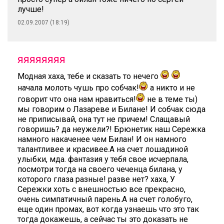
лучше!
02.09.2007 (18:19)
яяяяяяяя
Модная хаха, тебе и сказать то нечего
начала молоть чушь про собчак!
а никто и не
говорит что она нам нравиться!
не в теме ты)
мы говорим о Лазареве и Билане! И собчак сюда
не приписывай, она тут не причем! Слащавый
говоришь? да неужели?! Брюнетик наш Сережка
намного накаченее чем Билан! И он намного
талантливее и красивее.А на счет лошадиной
улыбки, мда. фантазия у тебя свое исчерпала,
посмотри тогда на своего чеченца билана, у
которого глаза разные! разве нет? хаха, У
Сережки хоть с внешностью все прекрасно,
очень симпатичный парень.А на счет голобуго,
еще один промах, вот когда узнаешь что это так
тогда докажешь, а сейчас ты это доказать не