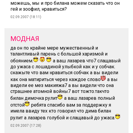
можешь, мы и про билана можем сказать что он
гей и зоофил, нравиться?
02.09.2007 (18:11)
МОДНАЯ
да он по крайне мере мужественный и
талантливый парень с большой харизмой и
обоянием.
а ваш лазарев что7 слащавый
до ужаса с лошадиной улыбкой как и у собчак.
скажыте что вам нравиться собчак а вы видели
как она матириться через каждое слово
а вы
видели ее мез макияжа7 а вы видели что она
страшнее атомной войны7 вот тожто.такчто
билан димочка рулит
а ваш лазарев полный
отстой
ребята спасибо вам за поддержку я
имела ввиду тех кто говорил что дима билан
рулит а лазарев голубой и слащавый до ужаса.
02.09.2007 (17:28)