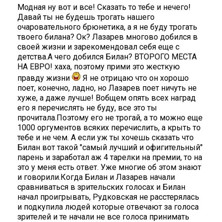
Модная ну вот и все! Сказать то тебе и нечего!
Давай ты не будешь трогать нашего
очаровательного брюнетика, а я не буду трогать
твоего билана? Ок? Лазарев многово добился в
своей жизни и зарекомендовал себя еще с
детства.А чего добился Билан? ВТОРОГО МЕСТА
НА ЕВРО! хаха, поэтому прими это жесткую
правду жизни
Я не отрицаю что он хорошо
поет, конечно, ладно, но Лазарев поет ничуть не
хуже, а даже лучше! Вобщем опять всех наград
его я перечислять не буду, все это ты
прочитала.Поэтому его не трогай, а то можно еще
1000 оргументов всяких перечислить, а крыть то
тебе и не чем. А если уж ты хочешь сказать что
Билан вот такой "самый лучший и офигительный"
парень и заработал аж 4 тарелки на премии, то на
это у меня есть ответ. Уже многие об этом знают
и говорили.Когда Билан и Лазарев начали
сравниваться в зрительских голосах и Билан
начал проигрывать, Рудковская не расстерялась
и подкупила людей которые отвечают за голоса
зрителей и те начали не все голоса принимать