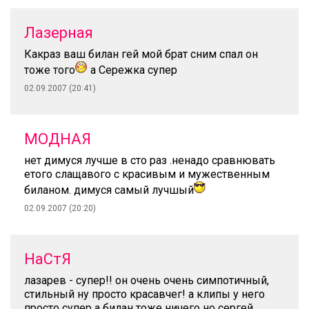
Лазерная
Какраз ваш билан гей мой брат сним спал он
тоже того
а Сережка супер
02.09.2007 (20:41)
МОДНАЯ
нет димуся лучше в сто раз .ненадо сравнювать
етого слащавого с красивым и мужественным
биланом. димуся самый лучшый
02.09.2007 (20:20)
НаСтЯ
лазарев - супер!! он очень очень симпотичный,
стильный ну просто красавчег! а клипы у него
просто супер а билан тоже ничего но сергей