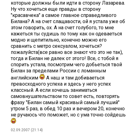
которые должны были идти в сторону Лазарева.
Ну что хочеться еще правды в сторону
"красавчека" а самое главное справедливого
Билана? А на счет слащавости, ой я устала уже об
этом говорить, ох. А на счет голубого, то мне
кажеться ты судишь по тому как он одеваеться
модно и щепитильно, конечно можно его
сравнить с метро сексуалом, хочеться?
пожалуйста(все равно все знают что это не так),
тогда и Билан не далек от этого! Все, с тобой я
спорить устала, посмотрим чего добьеться твой
Билан за пределами России с ломанным
английским
А наш и там добиваеться
превосходного успеха и здесь у него успех
классный. А если хочешь заниматься
самовнушательством то совет есть, повторять
фразу "Билан самый красивый самый лучший"
утром 5 раз, в обед 10 раз и вечером 20, конечно
не ручаюсь что поможет, но с ума точно сойдешь
02.09.2007 (21:14)