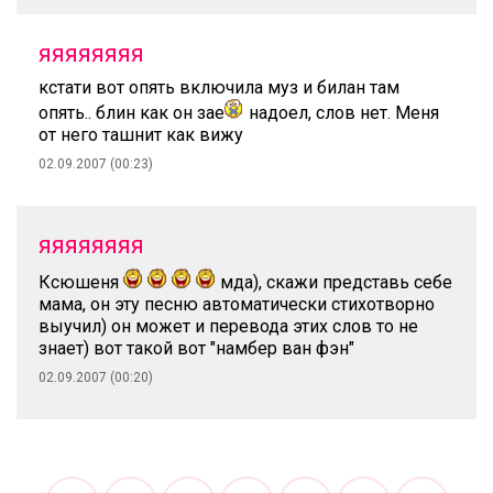
яяяяяяяя
кстати вот опять включила муз и билан там
опять.. блин как он зае
надоел, слов нет. Меня
от него ташнит как вижу
02.09.2007 (00:23)
яяяяяяяя
Ксюшеня
мда), скажи представь себе
мама, он эту песню автоматически стихотворно
выучил) он может и перевода этих слов то не
знает) вот такой вот "намбер ван фэн"
02.09.2007 (00:20)