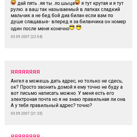
дай пять ..яя ты .ло.шыца
я тут крутая и я тут
рулю. а ваш так называемый в лапках сладкий
мальчик а не бед бой диа билан если вам по
душе слащавые- вперед я за биланчика он номер
один после меня конечно
03.09.2007 (22:54)
яяяяяяяя
Ангел а можешь дать адрес, но только не сдесь,
ок? Просто звонить домой я ему точно не буду а
вот письмо написать можно. У меня есть его
электроная почта но я не знаю правильная ли она.
А у тебя правильный адрес? точно?
03.09.2007 (21:33)
яяяяяяяя