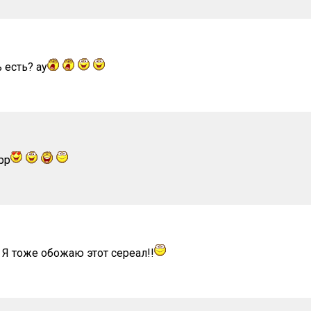
 есть? ау
рр
 Я тоже обожаю этот сереал!!