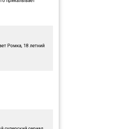
го прикалывает
ет Ромка, 18 летний
й суперский сериал