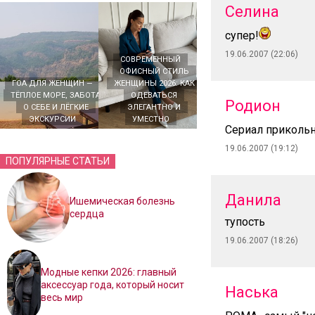
Селина
супер!
19.06.2007 (22:06)
СОВРЕМЕННЫЙ
ОФИСНЫЙ СТИЛЬ
ГОА ДЛЯ ЖЕНЩИН —
ЖЕНЩИНЫ 2026: КАК
ТЁПЛОЕ МОРЕ, ЗАБОТА
ОДЕВАТЬСЯ
Родион
О СЕБЕ И ЛЁГКИЕ
ЭЛЕГАНТНО И
ЭКСКУРСИИ
УМЕСТНО
Сериал приколь
19.06.2007 (19:12)
ПОПУЛЯРНЫЕ СТАТЬИ
Данила
Ишемическая болезнь
сердца
тупость
19.06.2007 (18:26)
Модные кепки 2026: главный
аксессуар года, который носит
Наська
весь мир