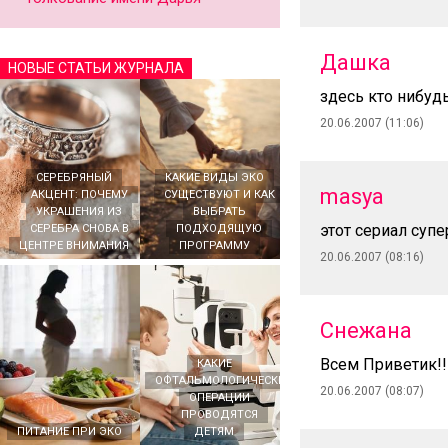
Дашка
НОВЫЕ СТАТЬИ ЖУРНАЛА
здесь кто нибудь
20.06.2007 (11:06)
СЕРЕБРЯНЫЙ
КАКИЕ ВИДЫ ЭКО
masya
АКЦЕНТ: ПОЧЕМУ
СУЩЕСТВУЮТ И КАК
УКРАШЕНИЯ ИЗ
ВЫБРАТЬ
этот сериал супе
СЕРЕБРА СНОВА В
ПОДХОДЯЩУЮ
ЦЕНТРЕ ВНИМАНИЯ
ПРОГРАММУ
20.06.2007 (08:16)
Снежана
Всем Приветик!!
КАКИЕ
ОФТАЛЬМОЛОГИЧЕСКИЕ
20.06.2007 (08:07)
ОПЕРАЦИИ
ПРОВОДЯТСЯ
ПИТАНИЕ ПРИ ЭКО
ДЕТЯМ