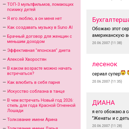
ТОП-3 мультфильмов, ломающих
психику детей
Я его люблю, а он меня нет
Бухгалтерш
Как создавать музыку в Suno AI
Обожаю этот сер
американскую ве
Брачный договор для женщин с
меньшим доходом
20.06.2007 (11:38)
Эффективная "японская" диета
Алексей Хворостян
лесенок
В каком возрасте можно начать
встречаться?
сериал супер
20.06.2007 (11:35)
Как влюбить в себя парня
Искусство соблазна в танце
В чем встречать Новый год 2026:
ДИАНА
стиль для года Красной Огненной
Лошади
я его обожаю.а 
"Женаты и с дет
Толкование имени Арина
20.06.2007 (11:28)
Толкование имени Дарья