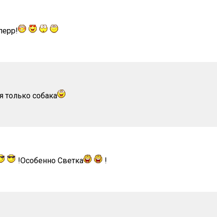
перр!
 только собака
!Особенно Светка
!