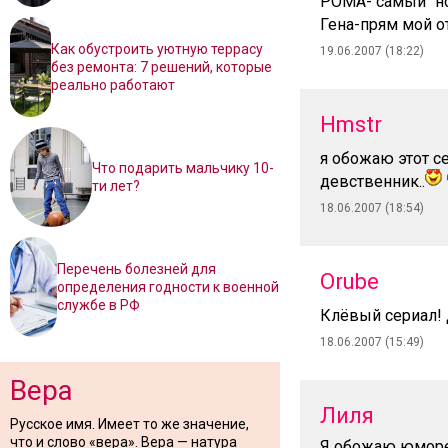
РОМА- самый "но
Гена-прям мой 
Как обустроить уютную террасу
19.06.2007 (18:22)
без ремонта: 7 решений, которые
реально работают
Hmstr
я обожаю этот с
Что подарить мальчику 10-
девственник..
ти лет?
18.06.2007 (18:54)
Перечень болезней для
Orube
определения годности к военной
службе в РФ
Клёвый сериал! 
18.06.2007 (15:49)
Вера
Лиля
Русское имя. Имеет то же значение,
что и слово «вера». Вера — натура
Я обожаю юморес