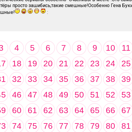
тёры просто зашибись,такие смешные!Особенно Гена Букин
ешные!
:
3
4
5
6
7
8
9
10
11
17
18
19
20
21
22
23
24
25
31
32
33
34
35
36
37
38
39
45
46
47
48
49
50
51
52
53
59
60
61
62
63
64
65
66
67
73
74
75
76
77
78
79
80
81