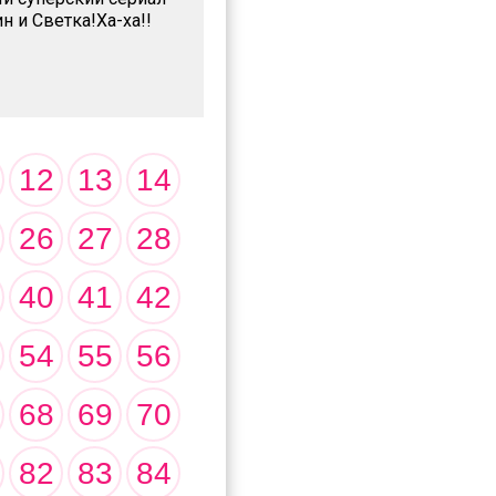
 и Светка!Ха-ха!!
12
13
14
26
27
28
40
41
42
54
55
56
68
69
70
82
83
84