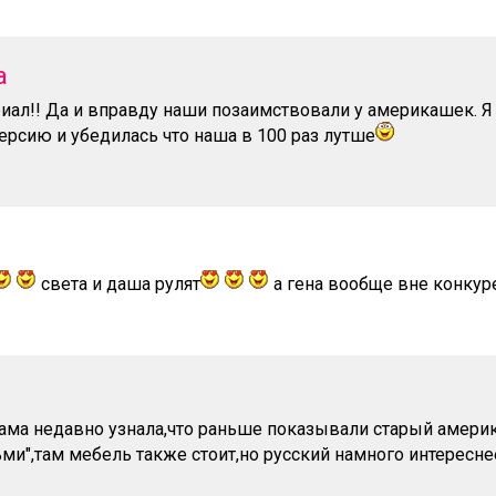
а
иал!! Да и вправду наши позаимствовали у америкашек. Я
рсию и убедилась что наша в 100 раз лутше
света и даша рулят
а гена вообще вне конкур
сама недавно узнала,что раньше показывали старый амери
ьми",там мебель также стоит,но русский намного интересне