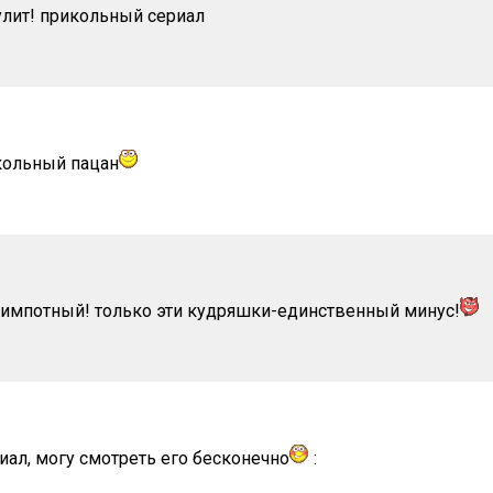
улит! прикольный сериал
кольный пацан
симпотный! только эти кудряшки-единственный минус!
иал, могу смотреть его бесконечно
: