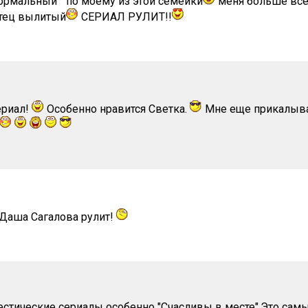
рмальный " по моему из этой семейки
меня больше все
отец вылитый
СЕРИАЛ РУЛИТ!!
ериал!
Особенно нравится Светка.
Мне еще прикалыва
Даша Сагалова рулит!
тические сериалы особенно "Счасливы в месте".Это самы