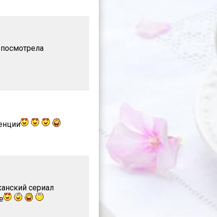
 посмотрела
енции
канский сериал
е