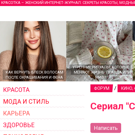
КРАСОТКА – ЖЕНСКИЙ ИНТЕРНЕТ-ЖУРНАЛ: СЕКРЕТЫ КРАСОТЫ, МОДНЫ
УТРЕННИЕ РИТУАЛЫ, КОТОРЫЕ
КАК ВЕРНУТЬ БЛЕСК ВОЛОСАМ
МЕНЯЮТ ЖИЗНЬ: ПРАВДА ИЛИ
ПОСЛЕ ОКРАШИВАНИЯ И ФЕНА
МИФ?
/
ФОРУМ
КИНО,
КРАСОТА
МОДА И СТИЛЬ
Сериал "
КАРЬЕРА
ЗДОРОВЬЕ
Написать
ГЛАВНЫЕ ТРЕНДЫ ВЕРХНЕЙ