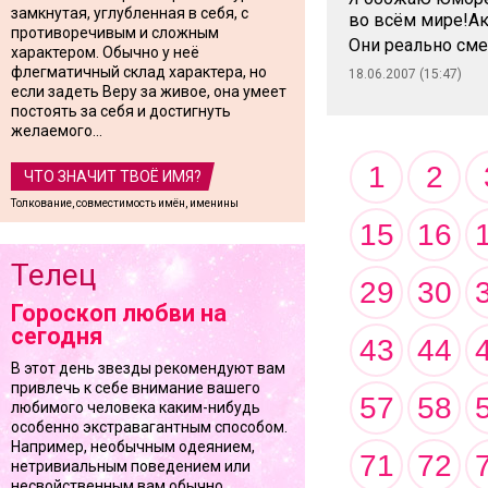
замкнутая, углубленная в себя, с
во всём мире!Ак
противоречивым и сложным
Они реально см
характером. Обычно у неё
флегматичный склад характера, но
18.06.2007 (15:47)
если задеть Веру за живое, она умеет
постоять за себя и достигнуть
желаемого...
1
2
ЧТО ЗНАЧИТ ТВОЁ ИМЯ?
Толкование, совместимость имён, именины
15
16
Телец
29
30
Гороскоп любви на
сегодня
43
44
В этот день звезды рекомендуют вам
привлечь к себе внимание вашего
57
58
любимого человека каким-нибудь
особенно экстравагантным способом.
Например, необычным одеянием,
71
72
нетривиальным поведением или
несвойственным вам обычно