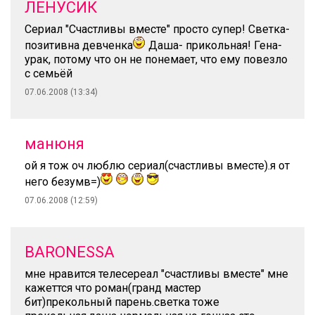
ЛЕНУСИК
Сериал "Счастливы вместе" просто супер! Светка-
позитивна девченка
Даша- прикольная! Гена-
урак, потому что он не понемает, что ему повезло
с семьёй
07.06.2008 (13:34)
манюня
ой я тож оч люблю сериал(счастливы вместе).я от
него безумв=)
07.06.2008 (12:59)
BARONESSA
мне нравится телесереал "счастливы вместе" мне
кажеттся что роман(гранд мастер
бит)прекольный парень.светка тоже