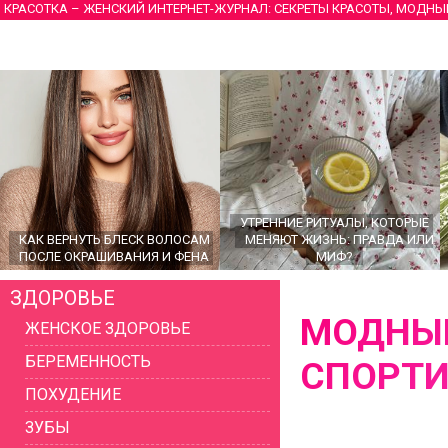
КРАСОТКА – ЖЕНСКИЙ ИНТЕРНЕТ-ЖУРНАЛ: СЕКРЕТЫ КРАСОТЫ, МОДНЫ
УТРЕННИЕ РИТУАЛЫ, КОТОРЫЕ
КАК ВЕРНУТЬ БЛЕСК ВОЛОСАМ
МЕНЯЮТ ЖИЗНЬ: ПРАВДА ИЛИ
ПОСЛЕ ОКРАШИВАНИЯ И ФЕНА
МИФ?
ЗДОРОВЬЕ
МОДНЫ
ЖЕНСКОЕ ЗДОРОВЬЕ
БЕРЕМЕННОСТЬ
СПОРТИ
ПОХУДЕНИЕ
ЗУБЫ
ГЛАВНЫЕ ТРЕНДЫ ВЕРХНЕЙ