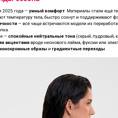
я 2025 года —
умный комфорт
. Материалы стали ещё т
уют температуру тела, быстро сохнут и поддерживают 
ичности
— всё чаще встречаются модели из переработ
пка.
ре —
спокойные нейтральные тона
(серый, пудровый, к
ми акцентами
вроде неонового лайма, фуксии или элек
монохромные образы
и
градиентные переходы
.