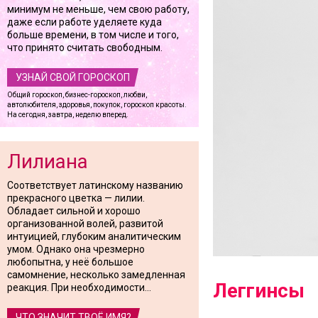
минимум не меньше, чем свою работу,
даже если работе уделяете куда
больше времени, в том числе и того,
что принято считать свободным.
УЗНАЙ СВОЙ ГОРОСКОП
Общий гороскоп, бизнес-гороскоп, любви,
автолюбителя, здоровья, покупок, гороскоп красоты.
На сегодня, завтра, неделю вперед.
Лилиана
Соответствует латинскому названию
прекрасного цветка — лилии.
Обладает сильной и хорошо
организованной волей, развитой
интуицией, глубоким аналитическим
умом. Однако она чрезмерно
любопытна, у неё большое
самомнение, несколько замедленная
Леггинсы
реакция. При необходимости...
ЧТО ЗНАЧИТ ТВОЁ ИМЯ?