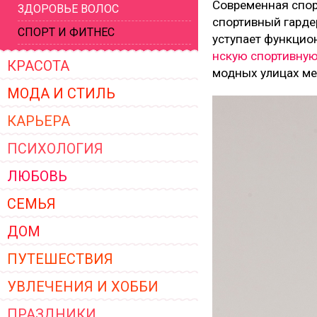
Современная спор
ЗДОРОВЬЕ ВОЛОС
ЖЕНСКОЙ ОДЕЖДЫ 2026
спортивный гардер
СПОРТ И ФИТНЕС
уступает функцио
нскую спортивну
КРАСОТА
модных улицах ме
МОДА И СТИЛЬ
КАРЬЕРА
ПСИХОЛОГИЯ
ЛЮБОВЬ
СЕМЬЯ
ДОМ
ПУТЕШЕСТВИЯ
УВЛЕЧЕНИЯ И ХОББИ
ПРАЗДНИКИ