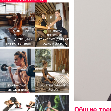
ЙОГА - ЛУЧШИЙ
ПРОГРАММА
СПОСОБ
ДЖЕССИКИ
КОНЦЕНТРАЦИИ И
ГОЙКОЭЧЕА ДЛЯ НОГ,
УМИРОТВОРЕНИЯ
ЯГОДИЦ И ЖИВОТА
КАК НАКАЧАТЬ
ЗАНЯТИЯ ГОРЯЧЕЙ
МЫШЦЫ ДОМА
ЙОГОЙ
Общие тре