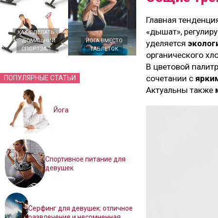
Главная тенденци
«дышат», регулир
КАК СДЕЛАТЬ
ДОМАШНИЙ
ЙОГА ВМЕСТО
уделяется
эколог
СПОРТЗАЛ
ТАБЛЕТОК
органического хло
В цветовой палит
сочетании с
ярки
ПОПУЛЯРНЫЕ СТАТЬИ
Актуальны также
Йога
Спортивное питание для
девушек
Серфинг для девушек: отличное
развлечение и несомненная