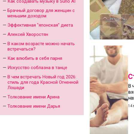
Как создавать музыку в Suno AI
Брачный договор для женщин с
меньшим доходом
Эффективная "японская" диета
Алексей Хворостян
В каком возрасте можно начать
встречаться?
Как влюбить в себя парня
Искусство соблазна в танце
С
В чем встречать Новый год 2026:
стиль для года Красной Огненной
В 
Лошади
вх
Толкование имени Арина
на
Толкование имени Дарья
14 