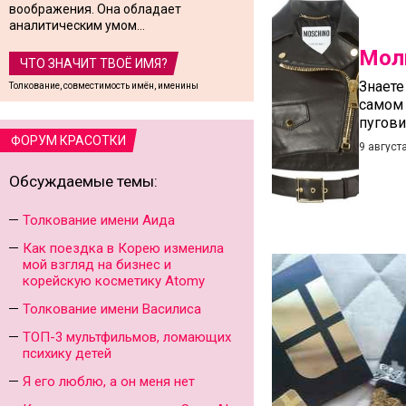
воображения. Она обладает
аналитическим умом...
Мол
ЧТО ЗНАЧИТ ТВОЁ ИМЯ?
Знаете
Толкование, совместимость имён, именины
самом 
пугови
ФОРУМ КРАСОТКИ
9 август
Обсуждаемые темы:
Толкование имени Аида
Как поездка в Корею изменила
мой взгляд на бизнес и
корейскую косметику Atomy
Толкование имени Василиса
ТОП-3 мультфильмов, ломающих
психику детей
Я его люблю, а он меня нет