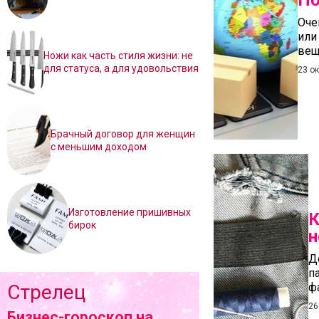
По
Оче
или
вещ
Ножи как часть стиля жизни: не
для статуса, а для удовольствия
23 о
Брачный договор для женщин
с меньшим доходом
Изготовление пришивных
К
бирок
н
Д
п
Стрелец
ф
26
Бизнес-гороскоп на