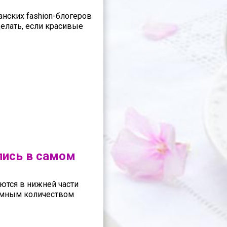
нских fashion-блогеров
 делать, если красивые
лись в самом
ются в нижней части
ромным количеством