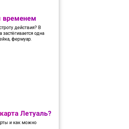
я временем
строту действия? В
а застёгивается одна
мейка, фермуар.
карта Летуаль?
арты и как можно