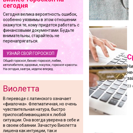
сегодня
Сегодня велика вероятность ошибок,
особенно уязвимы в этом отношении
окажутся те, кому придется работать с
финансовыми документами. Будьте
внимательны, старайтесь не
перенапрягаться.
УЗНАЙ СВОЙ ГОРОСКОП
С
Общий гороскоп, бизнес-гороскоп, любви,
автолюбителя, здоровья, покупок, гороскоп красоты.
Ни
На сегодня, завтра, неделю вперед.
не
за
Виолетта
23 
В переводе с латинского означает
«фиалочка». Флегматичная, но очень
чувствительная натура, быстро
приспосабливающаяся к любой
ситуации. Она всегда уверена в себе и
в своем обаянии. Зачастую Виолетта
лишена как интуиции, так и