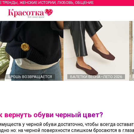
Е ТРЕНДЫ, ЖЕНСКИЕ ИСТОРИИ, ЛЮБОВЬ, ОБЩЕНИЕ
БРОШЬ ВОЗВРАЩАЕТСЯ
БАЛЕТКИ ВЕСНА–ЛЕТО 2026
к вернуть обуви черный цвет?
муществ у черной обуви достаточно, чтобы всегда остават
одно но: на черной поверхности слишком бросаются в глаз