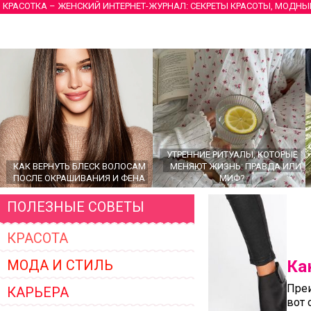
КРАСОТКА – ЖЕНСКИЙ ИНТЕРНЕТ-ЖУРНАЛ: СЕКРЕТЫ КРАСОТЫ, МОДНЫ
УТРЕННИЕ РИТУАЛЫ, КОТОРЫЕ
КАК ВЕРНУТЬ БЛЕСК ВОЛОСАМ
МЕНЯЮТ ЖИЗНЬ: ПРАВДА ИЛИ
ПОСЛЕ ОКРАШИВАНИЯ И ФЕНА
МИФ?
ПОЛЕЗНЫЕ СОВЕТЫ
КРАСОТА
МОДА И СТИЛЬ
Ка
Преи
КАРЬЕРА
вот 
ГЛАВНЫЕ ТРЕНДЫ ВЕРХНЕЙ