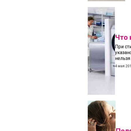
Что 
При ст
указан
нельзя
4 мая 20