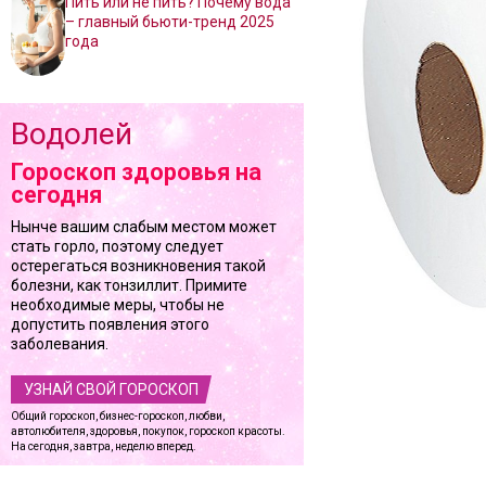
Пить или не пить? Почему вода
– главный бьюти-тренд 2025
года
Водолей
Гороскоп здоровья на
сегодня
Нынче вашим слабым местом может
стать горло, поэтому следует
остерегаться возникновения такой
болезни, как тонзиллит. Примите
необходимые меры, чтобы не
допустить появления этого
заболевания.
УЗНАЙ СВОЙ ГОРОСКОП
Общий гороскоп, бизнес-гороскоп, любви,
автолюбителя, здоровья, покупок, гороскоп красоты.
На сегодня, завтра, неделю вперед.