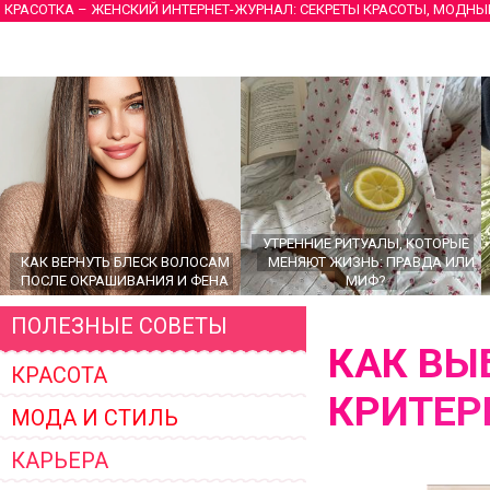
КРАСОТКА – ЖЕНСКИЙ ИНТЕРНЕТ-ЖУРНАЛ: СЕКРЕТЫ КРАСОТЫ, МОДНЫ
УТРЕННИЕ РИТУАЛЫ, КОТОРЫЕ
КАК ВЕРНУТЬ БЛЕСК ВОЛОСАМ
МЕНЯЮТ ЖИЗНЬ: ПРАВДА ИЛИ
ПОСЛЕ ОКРАШИВАНИЯ И ФЕНА
МИФ?
ПОЛЕЗНЫЕ СОВЕТЫ
КАК ВЫ
КРАСОТА
КРИТЕР
МОДА И СТИЛЬ
КАРЬЕРА
ГЛАВНЫЕ ТРЕНДЫ ВЕРХНЕЙ