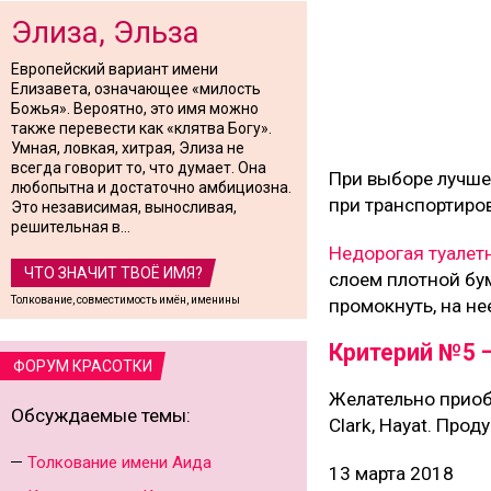
Элиза, Эльза
Европейский вариант имени
Елизавета, означающее «милость
Божья». Вероятно, это имя можно
также перевести как «клятва Богу».
Умная, ловкая, хитрая, Элиза не
всегда говорит то, что думает. Она
При выборе лучше
любопытна и достаточно амбициозна.
при транспортиров
Это независимая, выносливая,
решительная в...
Недорогая туалет
ЧТО ЗНАЧИТ ТВОЁ ИМЯ?
слоем плотной бум
Толкование, совместимость имён, именины
промокнуть, на н
Критерий №5 
ФОРУМ КРАСОТКИ
Желательно приобр
Обсуждаемые темы:
Clark, Hayat. Про
Толкование имени Аида
13 марта 2018