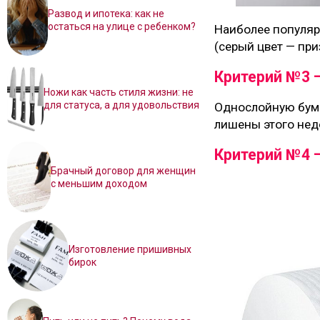
Развод и ипотека: как не
остаться на улице с ребенком?
Наиболее популярн
(серый цвет — при
Критерий №3 
Ножи как часть стиля жизни: не
для статуса, а для удовольствия
Однослойную бума
лишены этого недо
Критерий №4 —
Брачный договор для женщин
с меньшим доходом
Изготовление пришивных
бирок