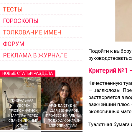
ТЕСТЫ
ГОРОСКОПЫ
ТОЛКОВАНИЕ ИМЕН
ФОРУМ
Подойти к выбору
РЕКЛАМА В ЖУРНАЛЕ
руководствоваться
Критерий №1 
НОВЫЕ СТАТЬИ РАЗДЕЛА
Качественную туа
— целлюлозы. Пре
растворяется в во
ГЕНЕРАЛЬНАЯ
важнейший плюс — 
УБОРКА
АРЕНДА СТУДИИ
экологичных мате
ТРЕХКОМНАТНОЙ
ДЛЯ ВЕБИНАРОВ:
КВАРТИРЫ ПЕРЕД
ПРОФЕССИОНАЛЬНЫЙ
СДАЧЕЙ: ЛИЧНЫЙ
ПОДХОД К ОНЛАЙН-
Туалетная бумага
ОПЫТ
МЕРОПРИЯТИЯМ