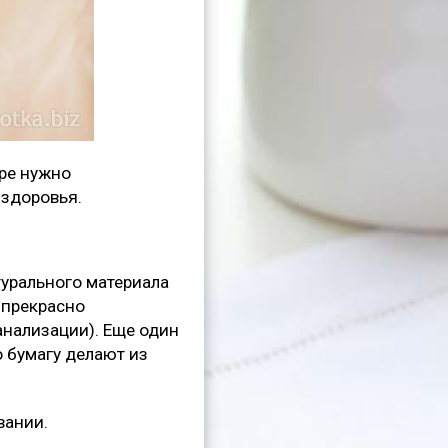
оре нужно
 здоровья.
турального материала
 прекрасно
анализации). Еще один
о бумагу делают из
вании.