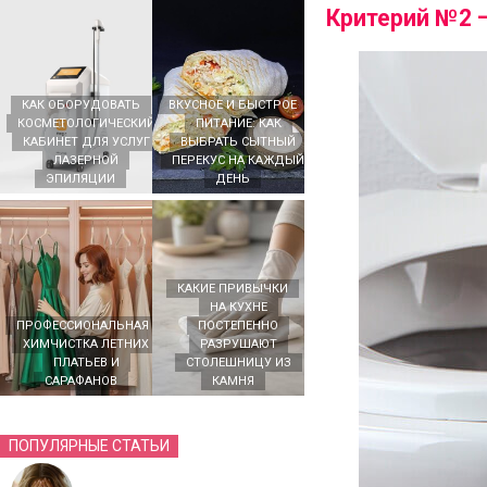
Критерий №2 
КАК ОБОРУДОВАТЬ
ВКУСНОЕ И БЫСТРОЕ
КОСМЕТОЛОГИЧЕСКИЙ
ПИТАНИЕ: КАК
КАБИНЕТ ДЛЯ УСЛУГ
ВЫБРАТЬ СЫТНЫЙ
ЛАЗЕРНОЙ
ПЕРЕКУС НА КАЖДЫЙ
ЭПИЛЯЦИИ
ДЕНЬ
КАКИЕ ПРИВЫЧКИ
НА КУХНЕ
ПРОФЕССИОНАЛЬНАЯ
ПОСТЕПЕННО
ХИМЧИСТКА ЛЕТНИХ
РАЗРУШАЮТ
ПЛАТЬЕВ И
СТОЛЕШНИЦУ ИЗ
САРАФАНОВ
КАМНЯ
ПОПУЛЯРНЫЕ СТАТЬИ