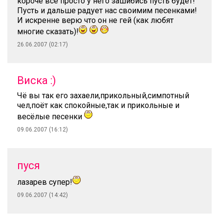
короче всё просто у него зашибись пусть будет!
Пусть и дальше радует нас своимим песенками!
И искренне верю что он не гей (как любят
многие сказать)!
26.06.2007 (02:17)
Виска :)
Чё вы так его захаели,прикольный,симпотный
чел,поёт как спокойные,так и прикольные и
весёлые песенки
09.06.2007 (16:12)
пуся
лазарев супер!
09.06.2007 (14:42)