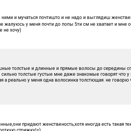
 ними и мучаться почтишто и не надо и выглядиш женствен
не жалуюсь у меня почти до попы 5ти см не хватает и мне 
 не хочу)
ышные толстые и длинные и прямые волосы до середины сп
сильно толстые густые мне даже знакомые говорят что у
я а реально у меня одна волосинка толстющая. не говорю ч
нные,они придают женственость,хотя иногда есть такая тек
роткую стрижку!=)