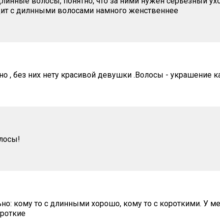
линные волосы, понятно, что за ними нужен серьезный ухо
ит с дилнными волосами намного женственнее
но , без них нету красивой девушки .Волосы - украшение
лосы!
о: кому то с длинными хорошо, кому то с короткими. У мен
ороткие