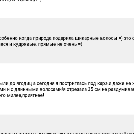
собенно когда природа подарила шикарные волосы =) это о
ся и кудрявые. прямые не очень =)
ыли до ягодиц а сегодня я постриглась под карэ,и даже н
ими и с длинными волосами!я отрезала 35 см не раздумивая
ого милее,приятнее!