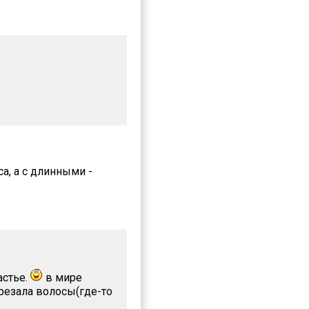
а, а с длинными -
астье.
в мире
резала волосы(где-то