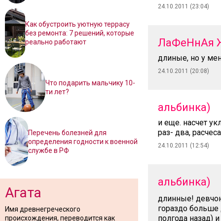
24.10.2011 (23:04)
Как обустроить уютную террасу
без ремонта: 7 решений, которые
ЛаФеНнАя 
реально работают
длиные, но у ме
24.10.2011 (20:08)
Что подарить мальчику 10-
ти лет?
альбинка)
и еще. насчет ук
раз- два, расчес
Перечень болезней для
определения годности к военной
24.10.2011 (12:54)
службе в РФ
альбинка)
Агата
длинные! девчонк
гораздо больше 
Имя древнегреческого
полгода назад) и
происхождения, переводится как