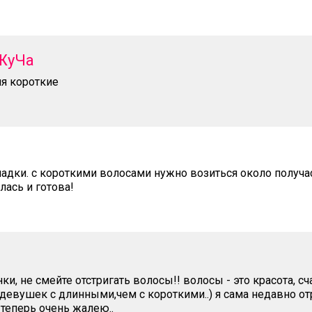
ЖуЧа
ня короткие
ладки. с короткими волосами нужно возиться около получас
алась и готова!
и, не смейте отстригать волосы!! волосы - это красота, сч
девушек с длинными,чем с короткими..) я сама недавно от
 теперь очень жалею..