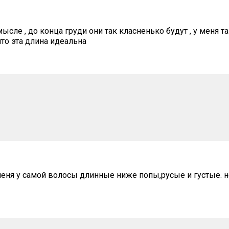
ысле , до конца груди они так класненько будут , у меня та
что эта длина идеальна
 меня у самой волосы длинные ниже попы,русые и густые. н