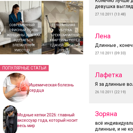
Конечно лучше д
девушка выгляд
27.10.2011 (13:48)
СОВРЕМЕННЫЙ
ГЕНЕРАЛЬНАЯ
ОФИСНЫЙ СТИЛЬ
УБОРКА
Лена
ЖЕНЩИНЫ 2026: КАК
ТРЕХКОМНАТНОЙ
ОДЕВАТЬСЯ
КВАРТИРЫ ПЕРЕД
Длинные , конеч
ЭЛЕГАНТНО И
СДАЧЕЙ: ЛИЧНЫЙ
УМЕСТНО
ОПЫТ
27.10.2011 (09:33)
ПОПУЛЯРНЫЕ СТАТЬИ
Лафетка
Я за длинные во
Ишемическая болезнь
сердца
26.10.2011 (22:19)
Зоряна
Модные кепки 2026: главный
аксессуар года, который носит
всё индивидуальн
весь мир
длинные, и не к