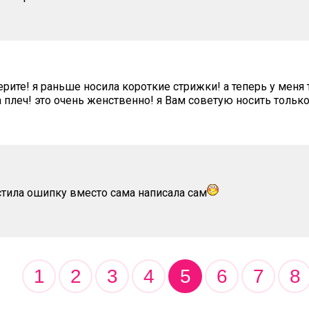
рите! я раньше носила короткие стрижки! а теперь у меня
 плеч! это очень женственно! я Вам советую носить тольк
стила ошипку вместо сама написала сам
1
2
3
4
5
6
7
8