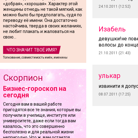
«добрая», «хорошая». Характер этой
24.10.2011 (12:52)
женщины отнюдь не такой мягкий, как
можно было бы предполагать, судя по
переводу её имени. Она достаточно
настойчива, тверда в своих желаниях,
Изабель
не любит плакать и жаловаться на
свою...
девушки!не пове
волосы до конца
ЧТО ЗНАЧИТ ТВОЁ ИМЯ?
21.10.2011 (21:43)
Толкование, совместимость имён, именины
улькар
Скорпион
извинити я допу
Бизнес-гороскоп на
сегодня
08.07.2011 (17:25)
Сегодня вам в вашей работе
пригодятся все те знания, которые вы
получили в училище, институте или
университете, даже если тогда вам
казалось, что это совершенно
бесполезно и для реальной жизни
непригодно. Что ж, вам остается