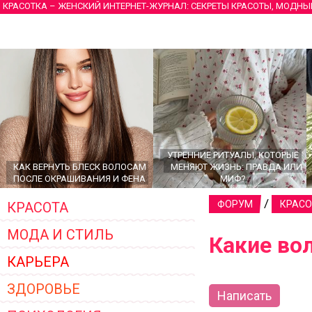
КРАСОТКА – ЖЕНСКИЙ ИНТЕРНЕТ-ЖУРНАЛ: СЕКРЕТЫ КРАСОТЫ, МОДНЫ
УТРЕННИЕ РИТУАЛЫ, КОТОРЫЕ
КАК ВЕРНУТЬ БЛЕСК ВОЛОСАМ
МЕНЯЮТ ЖИЗНЬ: ПРАВДА ИЛИ
ПОСЛЕ ОКРАШИВАНИЯ И ФЕНА
МИФ?
/
ФОРУМ
КРАСО
КРАСОТА
МОДА И СТИЛЬ
Какие во
КАРЬЕРА
ЗДОРОВЬЕ
Написать
ГЛАВНЫЕ ТРЕНДЫ ВЕРХНЕЙ