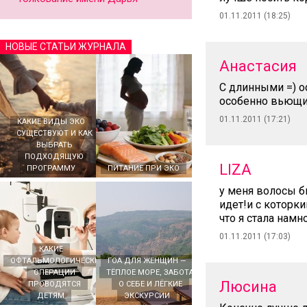
01.11.2011 (18:25)
НОВЫЕ СТАТЬИ ЖУРНАЛА
Анастасия
С длинными =) о
особенно вьющие
01.11.2011 (17:21)
КАКИЕ ВИДЫ ЭКО
СУЩЕСТВУЮТ И КАК
ВЫБРАТЬ
ПОДХОДЯЩУЮ
LIZA
ПРОГРАММУ
ПИТАНИЕ ПРИ ЭКО
у меня волосы б
идет!и с которк
что я стала намн
01.11.2011 (17:03)
КАКИЕ
ОФТАЛЬМОЛОГИЧЕСКИЕ
ГОА ДЛЯ ЖЕНЩИН —
ОПЕРАЦИИ
ТЁПЛОЕ МОРЕ, ЗАБОТА
Люсина
ПРОВОДЯТСЯ
О СЕБЕ И ЛЁГКИЕ
ДЕТЯМ
ЭКСКУРСИИ