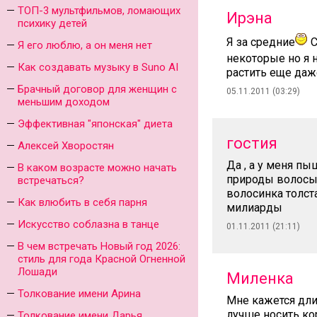
ТОП-3 мультфильмов, ломающих
Ирэна
психику детей
Я за средние
С
Я его люблю, а он меня нет
некоторые но я 
Как создавать музыку в Suno AI
растить еще даже
Брачный договор для женщин с
05.11.2011 (03:29)
меньшим доходом
Эффективная "японская" диета
гостия
Алексей Хворостян
Да , а у меня п
В каком возрасте можно начать
природы волосы 
встречаться?
волосинка толста
Как влюбить в себя парня
милиарды
Искусство соблазна в танце
01.11.2011 (21:11)
В чем встречать Новый год 2026:
стиль для года Красной Огненной
Лошади
Миленка
Толкование имени Арина
Мне кажется дли
лучше носить ко
Толкование имени Дарья