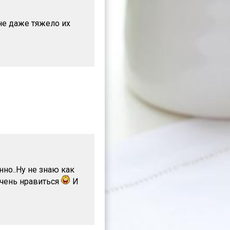
не даже тяжело их
но..Ну не знаю как
очень нравиться
И