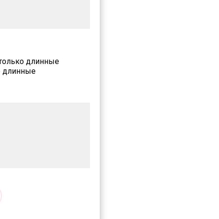
 только длинные
о длинные