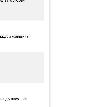
д, зато любая
 каждой женщины.
я до плеч - не