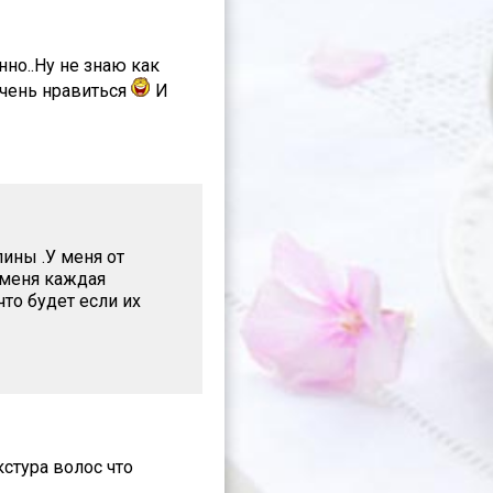
но..Ну не знаю как
очень нравиться
И
ины .У меня от
 меня каждая
то будет если их
стура волос что