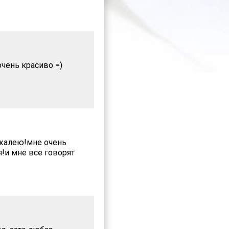
чень красиво =)
е жалею!мне очень
!и мне все говорят