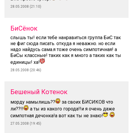
28.05.2008 (21:10)
БиСёнок
слышь ты! если тебе нанравиться группа БиС так
не фиг сюда писать. откуда я неважно. но если
надо найдусь сама.я тоже очень симпотичная! а
БиСы классные! таких как я много а таких как ты
единицы! ха!
28.05.2008 (20:46)
Бешеный Котенок
морду намылишь??
за своих БИСИКОВ что
ли??!!
а ты из какого города!!и я очень даже
симпотная дечонка!а вот как ты не знаю!
27.05.2008 (19:45)