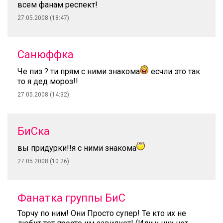
всем фанам респект!
27.05.2008 (18:47)
Санюффка
Че пиз ? ти прям с ними знакома
есчли это так
то я дед мороз!!
27.05.2008 (14:32)
БиСка
вы придурки!!я с ними знакома
27.05.2008 (10:26)
Фанатка группы БиС
Торчу по ним! Они Просто супер! Те кто их не