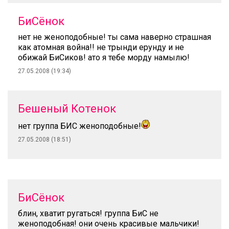
БиСёнок
нет не женоподобные! ты сама наверно страшная
как атомная война!! не трынди ерунду и не
обижай БиСиков! ато я тебе морду намылю!
27.05.2008 (19:34)
Бешеный Котенок
нет группа БИС женоподобные!
27.05.2008 (18:51)
БиСёнок
блин, хватит ругаться! группа БиС не
женоподобная! они очень красивые мальчики!