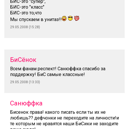
БИС-это "супер",
БИС-это "класс"
БИС-это то,что
Мы спускаем в унитаз!!
29.05.2008 (15:28)
БиСёнок
Всем фанам респект! Санюффка спасибо за
поддержку! БиС самые классные!
29.05.2008 (13:33)
Санюффка
Бисенок права! какого писать если ты их не
любишь?? дефчонки не переходите на личности!и
те которым не нравятся наши БиСики не заходите