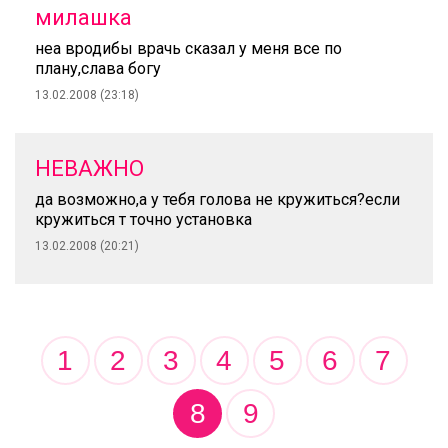
милашка
неа вродибы врачь сказал у меня все по
плану,слава богу
13.02.2008 (23:18)
НЕВАЖНО
да возможно,а у тебя голова не кружиться?если
кружиться т точно установка
13.02.2008 (20:21)
1
2
3
4
5
6
7
8
9