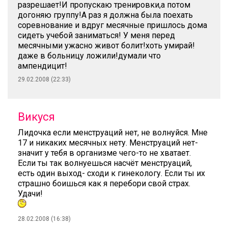
разрешает!И пропускаю тренировки,а потом
догоняю группу!А раз я должна была поехать
соревнование и вдруг месячные пришлось дома
сидеть учебой заниматься! У меня перед
месячными ужасно живот болит!хоть умирай!
даже в больницу ложили!думали что
ампендицит!
29.02.2008 (22:33)
Викуся
Лидочка если менструаций нет, не волнуйся. Мне
17 и никаких месячных нету. Менструаций нет-
значит у тебя в организме чего-то не хватает.
Если ты так волнуешься насчёт менструаций,
есть один выход- сходи к гинекологу. Если ты их
страшно боишься как я перебори свой страх.
Удачи!
28.02.2008 (16:38)