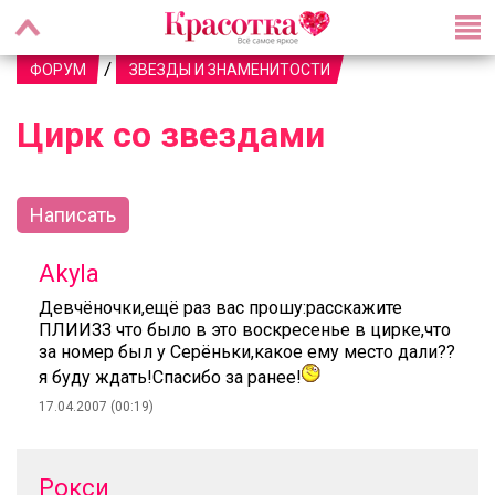
/
ФОРУМ
ЗВЕЗДЫ И ЗНАМЕНИТОСТИ
Цирк со звездами
Написать
Akyla
Девчёночки,ещё раз вас прошу:расскажите
ПЛИИЗЗ что было в это воскресенье в цирке,что
за номер был у Серёньки,какое ему место дали??
я буду ждать!Спасибо за ранее!
17.04.2007 (00:19)
Рокси