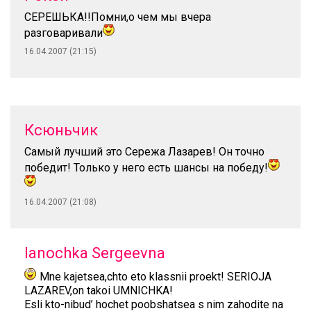
СЕРЕШЬКА!!Помни,о чем мы вчера
разговаривали
16.04.2007 (21:15)
Ксюньчик
Самый лучший это Сережа Лазарев! Он точно
победит! Только у него есть шансы на победу!
16.04.2007 (21:08)
Ianochka Sergeevna
Mne kajetsea,chto eto klassnii proekt! SERIOJA
LAZAREV,on takoi UMNICHKA!
Esli kto-nibud’ hochet poobshatsea s nim zahodite na