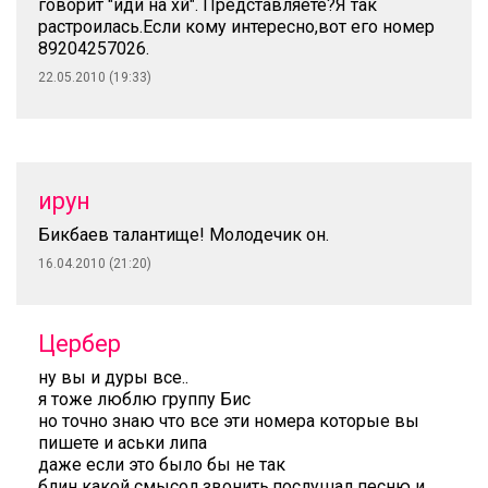
говорит "иди на хй". Представляете?Я так
растроилась.Если кому интересно,вот его номер
89204257026.
22.05.2010 (19:33)
ирун
Бикбаев талантище! Молодечик он.
16.04.2010 (21:20)
Цербер
ну вы и дуры все..
я тоже люблю группу Бис
но точно знаю что все эти номера которые вы
пишете и аськи липа
даже если это было бы не так
блин какой смысол звонить.послушал песню и