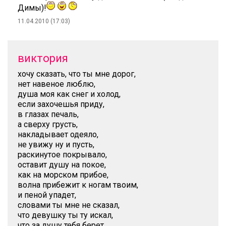
Димы)!
11.04.2010 (17:03)
виктория
хочу сказать, что ты мне дорог,
нет навеное люблю,
душа моя как снег и холод,
если захочешья приду,
в глазах печаль,
а сверху грусть,
накладывает одеяло,
не увижу ну и пусть,
раскинутое покрывало,
оставит душу на покое,
как на морском прибое,
волна прибежит к ногам твоим,
и пеной упадет,
словами ты мне не сказал,
что девушку ты ту искал,
что за душу тебя берет,