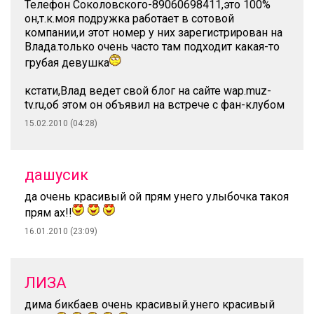
Телефон Соколовского-89060698411,это 100%
он,т.к.моя подружка работает в сотовой
компании,и этот номер у них зарегистрирован на
Влада.только очень часто там подходит какая-то
грубая девушка
кстати,Влад ведет свой блог на сайте wap.muz-
tv.ru,об этом он объявил на встрече с фан-клубом
15.02.2010 (04:28)
дашусик
да очень красивый ой прям унего улыбочка такоя
прям ах!!
16.01.2010 (23:09)
ЛИЗА
дима бикбаев очень красивый.унего красивый