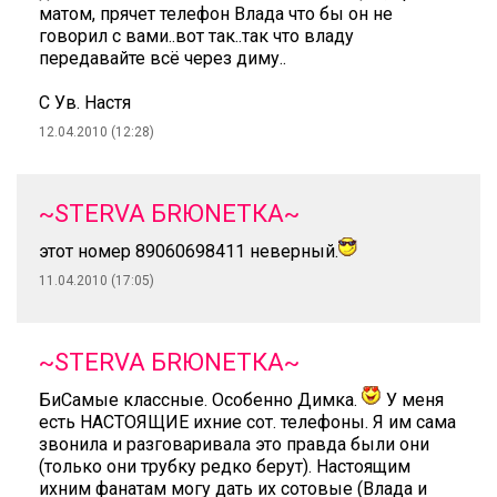
матом, прячет телефон Влада что бы он не
говорил с вами..вот так..так что владу
передавайте всё через диму..
С Ув. Настя
12.04.2010 (12:28)
~STERVA БRЮNEТКА~
этот номер 89060698411 неверный.
11.04.2010 (17:05)
~STERVA БRЮNEТКА~
БиСамые классные. Особенно Димка.
У меня
есть НАСТОЯЩИЕ ихние сот. телефоны. Я им сама
звонила и разговаривала это правда были они
(только они трубку редко берут). Настоящим
ихним фанатам могу дать их сотовые (Влада и