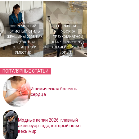
СОВРЕМЕННЫЙ
ГЕНЕРАЛЬНАЯ
ОФИСНЫЙ СТИЛЬ
УБОРКА
ЖЕНЩИНЫ 2026: КАК
ТРЕХКОМНАТНОЙ
ОДЕВАТЬСЯ
КВАРТИРЫ ПЕРЕД
ЭЛЕГАНТНО И
СДАЧЕЙ: ЛИЧНЫЙ
УМЕСТНО
ОПЫТ
ПОПУЛЯРНЫЕ СТАТЬИ
Ишемическая болезнь
сердца
Модные кепки 2026: главный
аксессуар года, который носит
весь мир