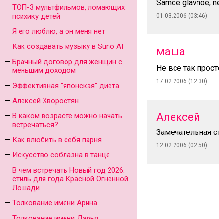
Samoe glavnoe, ne
ТОП-3 мультфильмов, ломающих
психику детей
01.03.2006 (03:46)
Я его люблю, а он меня нет
Как создавать музыку в Suno AI
маша
Брачный договор для женщин с
Не все так прост
меньшим доходом
17.02.2006 (12:30)
Эффективная "японская" диета
Алексей Хворостян
Алексей
В каком возрасте можно начать
встречаться?
Замечательная с
Как влюбить в себя парня
12.02.2006 (02:50)
Искусство соблазна в танце
В чем встречать Новый год 2026:
стиль для года Красной Огненной
Лошади
Толкование имени Арина
Толкование имени Дарья