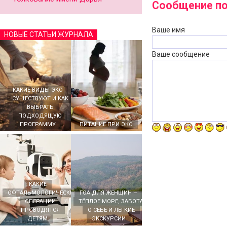
Сообщение по
Ваше имя
НОВЫЕ СТАТЬИ ЖУРНАЛА
Ваше сообщение
КАКИЕ ВИДЫ ЭКО
СУЩЕСТВУЮТ И КАК
ВЫБРАТЬ
ПОДХОДЯЩУЮ
ПРОГРАММУ
ПИТАНИЕ ПРИ ЭКО
КАКИЕ
ОФТАЛЬМОЛОГИЧЕСКИЕ
ГОА ДЛЯ ЖЕНЩИН —
ОПЕРАЦИИ
ТЁПЛОЕ МОРЕ, ЗАБОТА
ПРОВОДЯТСЯ
О СЕБЕ И ЛЁГКИЕ
ДЕТЯМ
ЭКСКУРСИИ