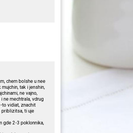
am, chem bolshe u nee
mujchin, tak i jenshin,
chinami, ne vajno,
 i ne mechtrala, vdrug
-to vidiat, znachit
riblizitsa, ti uje
am gde 2-3 poklonnika,