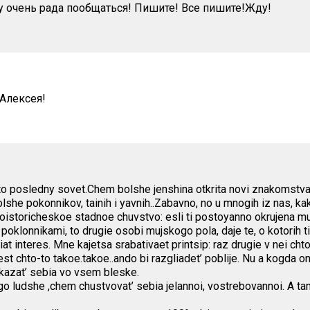
ду очень рада пообщаться! Пишите! Все пишите!Жду!
Алексея!
eto posledny sovet.Chem bolshe jenshina otkrita novi znakomstv
she pokonnikov, tainih i yavnih..Zabavno, no u mnogih iz nas, kak 
oistoricheskoe stadnoe chuvstvo: esli ti postoyanno okrujena muj
 poklonnikami, to drugie osobi mujskogo pola, daje te, o kotorih ti
at interes. Mne kajetsa srabativaet printsip: raz drugie v nei chto
est chto-to takoe.takoe..ando bi razgliadet’ poblije. Nu a kogda on p
azat’ sebia vo vsem bleske.
go ludshe ,chem chustvovat’ sebia jelannoi, vostrebovannoi. A t