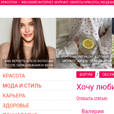
КРАСОТКА – ЖЕНСКИЙ ИНТЕРНЕТ-ЖУРНАЛ: СЕКРЕТЫ КРАСОТЫ, МОДНЫ
УТРЕННИЕ РИТУАЛЫ, КОТОРЫЕ
КАК ВЕРНУТЬ БЛЕСК ВОЛОСАМ
МЕНЯЮТ ЖИЗНЬ: ПРАВДА ИЛИ
ПОСЛЕ ОКРАШИВАНИЯ И ФЕНА
МИФ?
/
ФОРУМ
ОБСУЖ
КРАСОТА
Хочу люб
МОДА И СТИЛЬ
КАРЬЕРА
Открыть статью
ЗДОРОВЬЕ
Валерия
ГЛАВНЫЕ ТРЕНДЫ ВЕРХНЕЙ