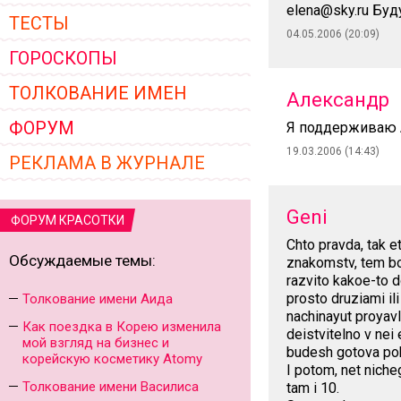
elena@sky.ru Бу
ТЕСТЫ
04.05.2006 (20:09)
ГОРОСКОПЫ
ТОЛКОВАНИЕ ИМЕН
Александр
ФОРУМ
Я поддерживаю 
19.03.2006 (14:43)
РЕКЛАМА В ЖУРНАЛЕ
Geni
ФОРУМ КРАСОТКИ
Chto pravda, tak 
Обсуждаемые темы:
znakomstv, tem bol
razvito kakoe-to d
prosto druziami ili
Толкование имени Аида
nachinayut proyavli
Как поездка в Корею изменила
deistvitelno v nei 
мой взгляд на бизнес и
budesh gotova pok
корейскую косметику Atomy
I potom, net niche
Толкование имени Василиса
tam i 10.