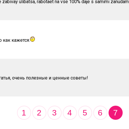
 zabivay ulibatsa, rabotaet na vse 100% daje s samimi zanudami
о как кажется.
татья, очень полезные и ценные советы!
1
2
3
4
5
6
7