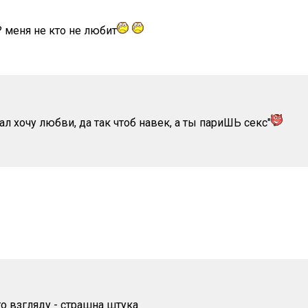
? меня не кто не любит
тал хочу любви, да так чтоб навек, а ты париШЬ секс"
о взгляду - страшна штука