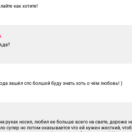
елайте как хотите!
А
я,да?
юда зашёл спс болшой буду знать хоть о чём любовь! )
на руках носил, любил ее больше всего на свете, дороже н
ло супер но потом оказывается что ей нужен жесткий, чтоб