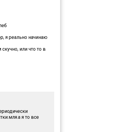
леб
р, я реально начинаю
скучно, или что то в
 периодически
ки.мля.а я то все