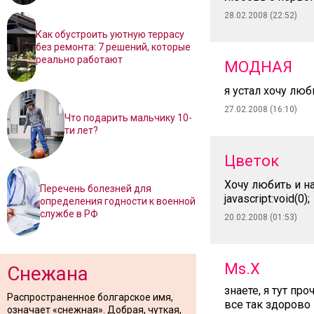
28.02.2008 (22:52)
Как обустроить уютную террасу
без ремонта: 7 решений, которые
реально работают
МОДНАЯ
я устал хочу люб
27.02.2008 (16:10)
Что подарить мальчику 10-
ти лет?
Цветок
Хочу любить и на
Перечень болезней для
javascript:void(0);
определения годности к военной
службе в РФ
20.02.2008 (01:53)
Ms.X
Снежана
знаете, я тут про
Распространенное болгарское имя,
все так здорово 
означает «снежная». Добрая, чуткая,