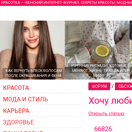
КРАСОТКА – ЖЕНСКИЙ ИНТЕРНЕТ-ЖУРНАЛ: СЕКРЕТЫ КРАСОТЫ, МОДНЫ
УТРЕННИЕ РИТУАЛЫ, КОТОРЫЕ
КАК ВЕРНУТЬ БЛЕСК ВОЛОСАМ
МЕНЯЮТ ЖИЗНЬ: ПРАВДА ИЛИ
ПОСЛЕ ОКРАШИВАНИЯ И ФЕНА
МИФ?
/
ФОРУМ
ОБСУЖ
КРАСОТА
Хочу люб
МОДА И СТИЛЬ
КАРЬЕРА
Открыть статью
ЗДОРОВЬЕ
66826
ГЛАВНЫЕ ТРЕНДЫ ВЕРХНЕЙ