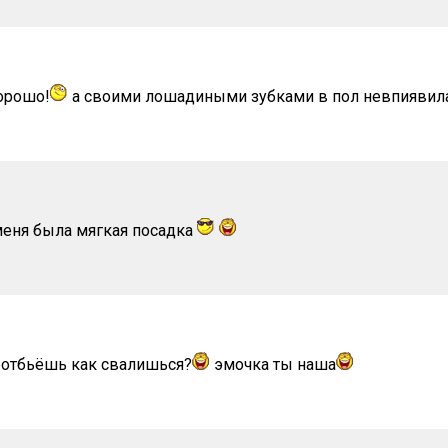
хорошо!
а своими лошадиными зубками в пол невпиявил
 меня была мягкая посадка
неотбьёшь как свалишься?
эмочка ты наша