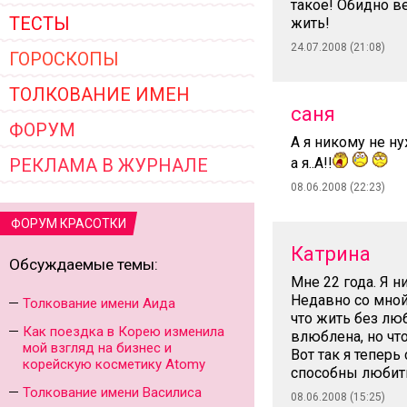
такое! Обидно ве
ТЕСТЫ
жить!
24.07.2008 (21:08)
ГОРОСКОПЫ
ТОЛКОВАНИЕ ИМЕН
саня
ФОРУМ
А я никому не н
РЕКЛАМА В ЖУРНАЛЕ
а я..А!!
08.06.2008 (22:23)
ФОРУМ КРАСОТКИ
Катрина
Обсуждаемые темы:
Мне 22 года. Я 
Недавно со мной
Толкование имени Аида
что жить без люб
Как поездка в Корею изменила
влюблена, но что
мой взгляд на бизнес и
Вот так я теперь
корейскую косметику Atomy
способны любит
Толкование имени Василиса
08.06.2008 (15:25)