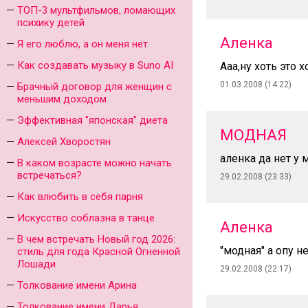
ТОП-3 мультфильмов, ломающих
психику детей
Аленка
Я его люблю, а он меня нет
Как создавать музыку в Suno AI
Ааа,ну хоть это 
01.03.2008 (14:22)
Брачный договор для женщин с
меньшим доходом
Эффективная "японская" диета
МОДНАЯ
Алексей Хворостян
аленка да нет у
В каком возрасте можно начать
встречаться?
29.02.2008 (23:33)
Как влюбить в себя парня
Искусство соблазна в танце
Аленка
В чем встречать Новый год 2026:
"модная" а опу 
стиль для года Красной Огненной
Лошади
29.02.2008 (22:17)
Толкование имени Арина
Толкование имени Дарья