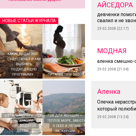
АЙСЕДОРА
девченки помоги
свалил и не зво
НОВЫЕ СТАТЬИ ЖУРНАЛА
29.02.2008 (22:17)
МОДНАЯ
КАКИЕ ВИДЫ ЭКО
СУЩЕСТВУЮТ И КАК
аленка смешно
ВЫБРАТЬ
29.02.2008 (21:04)
ПОДХОДЯЩУЮ
ПРОГРАММУ
ПИТАНИЕ ПРИ ЭКО
Аленка
Олечка нерасстр
который полюби
КАКИЕ
ОФТАЛЬМОЛОГИЧЕСКИЕ
ГОА ДЛЯ ЖЕНЩИН —
29.02.2008 (13:24)
ОПЕРАЦИИ
ТЁПЛОЕ МОРЕ, ЗАБОТА
ПРОВОДЯТСЯ
О СЕБЕ И ЛЁГКИЕ
ДЕТЯМ
ЭКСКУРСИИ