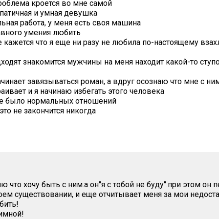
роблема кроется во мне самой
мпатичная и умная девушка
ьная работа, у меня есть своя машина
лавного умения любить
е кажется что я еще ни разу не любила по-настоящему взах
дходят знакомится мужчины на меня находит какой-то ступо
ачинает завязываться роман, а вдруг осознаю что мне с ним 
аивает и я начинаю избегать этого человека
не было нормальных отношений
это не закончится никогда
ню что хочу быть с ним.а он"я с тобой не буду".при этом он
оем существовании, и еще отчитывает меня за мои недостат
бить!
имной!