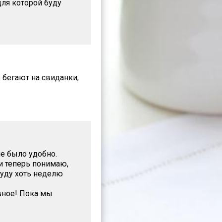
для которой буду
 бегают на свиданки,
не было удобно.
и теперь понимаю,
буду хоть неделю
авное! Пока мы