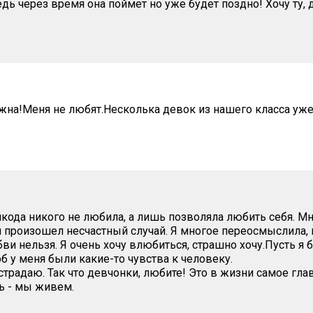
дь через время она поймет но уже будет поздно! Хочу ту, 
ужна!Меня не любят.Несколька девок из нашего класса уже
никода никого не любила, а лишь позволяла любить себя. М
 произошел несчастный случай. Я многое переосмыслила, 
ви нельзя. Я очень хочу влюбиться, страшно хочу.Пусть я 
б у меня были какие-то чувства к человеку.
 страдаю. Так что девчонки, любите! Это в жизни самое гл
ь - мы живем.