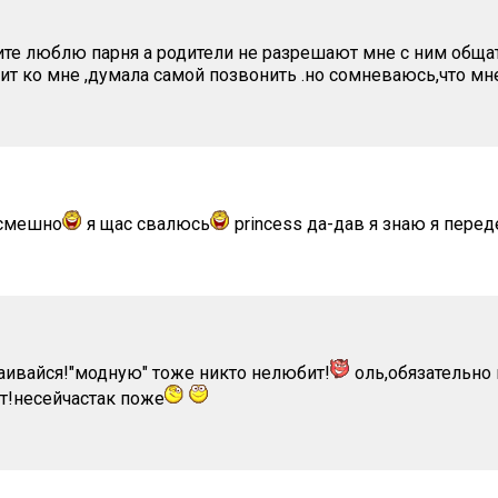
те люблю парня а родители не разрешают мне с ним общат
нит ко мне ,думала самой позвонить .но сомневаюсь,что мн
-смешно
я щас свалюсь
princess да-дав я знаю я пере
аивайся!"модную" тоже никто нелюбит!
оль,обязательно 
т!несейчастак поже