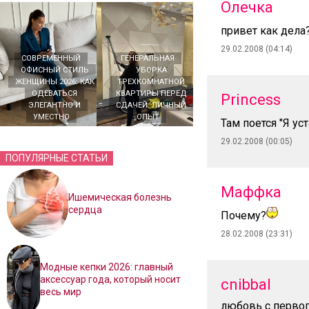
Олечка
привет как дела
29.02.2008 (04:14)
СОВРЕМЕННЫЙ
ГЕНЕРАЛЬНАЯ
ОФИСНЫЙ СТИЛЬ
УБОРКА
ЖЕНЩИНЫ 2026: КАК
ТРЕХКОМНАТНОЙ
ОДЕВАТЬСЯ
КВАРТИРЫ ПЕРЕД
Princess
ЭЛЕГАНТНО И
СДАЧЕЙ: ЛИЧНЫЙ
УМЕСТНО
ОПЫТ
Там поется "Я ус
29.02.2008 (00:05)
ПОПУЛЯРНЫЕ СТАТЬИ
Маффка
Ишемическая болезнь
сердца
Почему?
28.02.2008 (23:31)
Модные кепки 2026: главный
аксессуар года, который носит
сnibbal
весь мир
любовь с первог