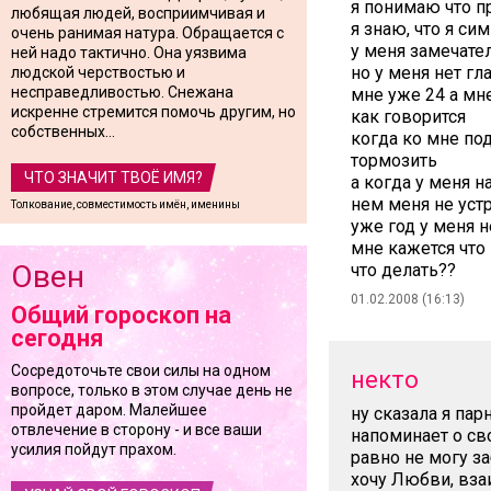
я понимаю что п
любящая людей, восприимчивая и
я знаю, что я си
очень ранимая натура. Обращается с
у меня замечател
ней надо тактично. Она уязвима
но у меня нет г
людской черствостью и
несправедливостью. Снежана
мне уже 24 а мн
искренне стремится помочь другим, но
как говорится
собственных...
когда ко мне по
тормозить
ЧТО ЗНАЧИТ ТВОЁ ИМЯ?
а когда у меня н
нем меня не устр
Толкование, совместимость имён, именины
уже год у меня 
мне кажется что 
Овен
что делать??
01.02.2008 (16:13)
Общий гороскоп на
сегодня
Сосредоточьте свои силы на одном
некто
вопросе, только в этом случае день не
пройдет даром. Малейшее
ну сказала я пар
отвлечение в сторону - и все ваши
напоминает о св
усилия пойдут прахом.
равно не могу за
хочу Любви, вза