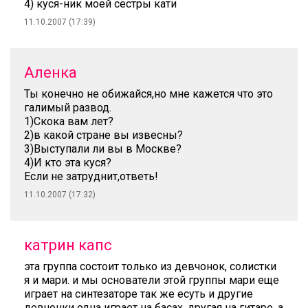
4) куся-ник моей сестры кати
11.10.2007 (17:39)
Аленка
Ты конечно не обижайся,но мне кажется что это
галимый развод.
1)Скока вам лет?
2)в какой стране вы извесны?
3)Выступали ли вы в Москве?
4)И кто эта куся?
Если не затруднит,ответь!
11.10.2007 (17:32)
катрин капс
эта группа состоит только из девчонок, солистки
я и мари. и мы основатели этой группы мари еще
играет на синтезаторе так же есуть и другие
девчонки одна играет на басах, другая на гитаре, а