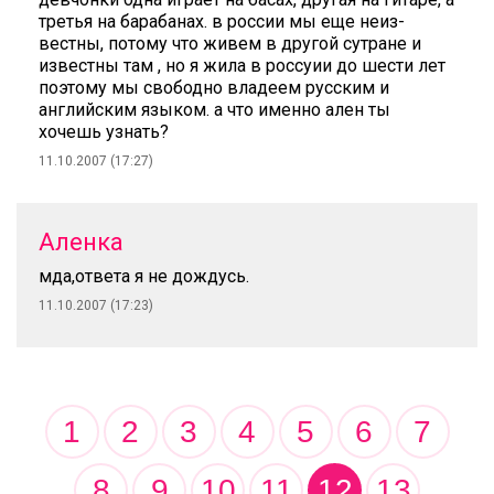
третья на барабанах. в россии мы еще неиз-
вестны, потому что живем в другой сутране и
известны там , но я жила в россуии до шести лет
поэтому мы свободно владеем русским и
английским языком. а что именно ален ты
хочешь узнать?
11.10.2007 (17:27)
Аленка
мда,ответа я не дождусь.
11.10.2007 (17:23)
1
2
3
4
5
6
7
8
9
10
11
12
13