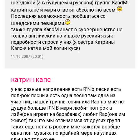
шведской (а в будущем и русской) группе KandM!
катрин капс и мари ответят абсолютно всем!
Последняя возможность пообщаться со
шведскими певицами.
также группа KandM знает в суовершенстве не
только английский но и даже русский язык
подробности спроси у них.(я сестра Катрины
Капс-я катя а мой логин куся)
11.10.2007 (20:01)
катрин капс
у нас разные напрвления есть R’N’b песни есть
поп-рок песни а есть одна песня там одна из
участниц нашей группы сочинила Rap но мне по
душуе больше R’N’B мари любит поп-рок а
лэйн(она играет на барабанах) любит Rap(она им
живет) так что мы отличаемся от других групп
таких еще нет а в россии мне кажется вообще
одна поп-музыка по крайней мере на улицах
слышно только ее.