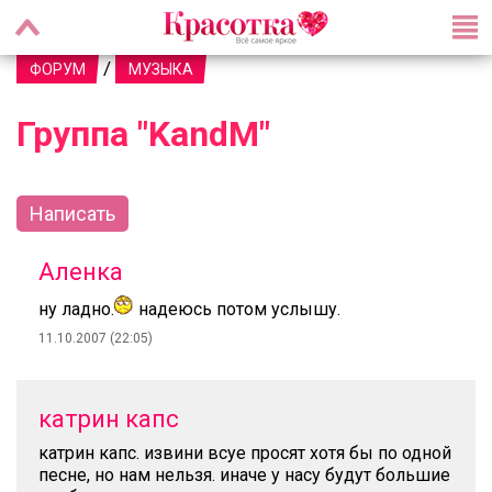
/
ФОРУМ
МУЗЫКА
Группа "KandM"
Написать
Аленка
ну ладно.
надеюсь потом услышу.
11.10.2007 (22:05)
катрин капс
катрин капс. извини всуе просят хотя бы по одной
песне, но нам нельзя. иначе у насу будут большие