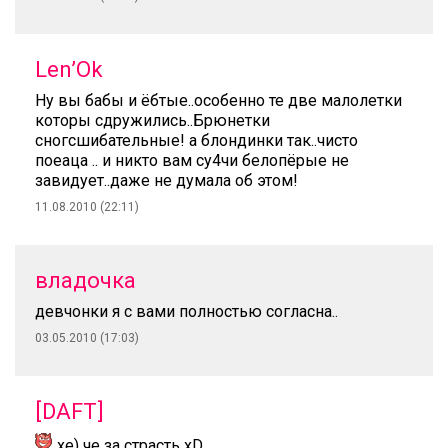
Len’Ok
Ну вы бабы и ёбтые..особенно те две малолетки
которы сдружились..Брюнетки
сногсшибательные! а блондинки так..чисто
поеаца .. и никто вам су4чи белопёрые не
завидует..даже не думала об этом!
11.08.2010 (22:11)
владочка
девчонки я с вами полностью согласна..
03.05.2010 (17:03)
[DAFT]
хе) че за страсть xD