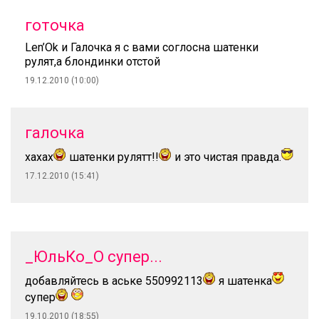
готочка
Len’Ok и Галочка я с вами соглосна шатенки
рулят,а блондинки отстой
19.12.2010 (10:00)
галочка
хахах
шатенки рулятт!!
и это чистая правда.
17.12.2010 (15:41)
_ЮльКо_О супер...
добавляйтесь в аське 550992113
я шатенка
супер
19.10.2010 (18:55)