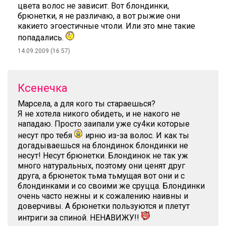
цвета волос не зависит. Вот блондинки,
брюнетки, я не различаю, а вот рыжие они
какието эгоестичные чтоли. Или это мне такие
попадались.
14.09.2009 (16:57)
Ксенечка
Марсела, а для кого ты стараешься?
Я не хотела никого обидеть, и не накого не
нападаю. Просто заипали уже су4ки которые
несут про тебя
ирню из-за волос. И как ты
догадываешься на блондинок блондинки не
несут! Несут брюнетки. Блондинок не так уж
много натуральных, поэтому они ценят друг
друга, а брюнеток тьма тьмущая вот они и с
блондинками и со своими же сруцца. Блондинки
очень часто нежны и к сожалению наивны и
доверчивы. А брюнетки пользуются и плетут
интриги за спиной. НЕНАВИЖУ!!