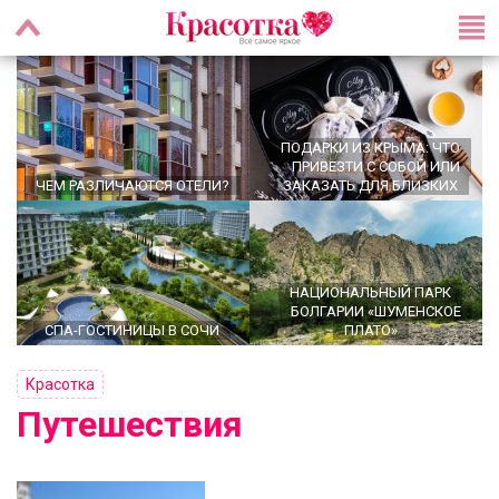
ПОДАРКИ ИЗ КРЫМА: ЧТО
ПРИВЕЗТИ С СОБОЙ ИЛИ
ЧЕМ РАЗЛИЧАЮТСЯ ОТЕЛИ?
ЗАКАЗАТЬ ДЛЯ БЛИЗКИХ
НАЦИОНАЛЬНЫЙ ПАРК
БОЛГАРИИ «ШУМЕНСКОЕ
СПА-ГОСТИНИЦЫ В СОЧИ
ПЛАТО»
Красотка
Путешествия
ГОА ДЛЯ ЖЕНЩИН — ТЁПЛОЕ
ЛУЧШИЕ ОТЕЛИ МОСКВЫ:
МОРЕ, ЗАБОТА О СЕБЕ И ЛЁГКИЕ
ПОДБОРКА И ОПИСАНИЕ
ЭКСКУРСИИ