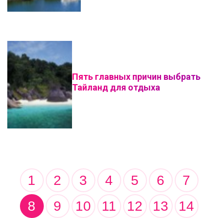
Пять главных причин выбрать
Тайланд для отдыха
1
2
3
4
5
6
7
8
9
10
11
12
13
14