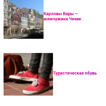
Карловы Вары —
жемчужина Чехии
Туристическая обувь