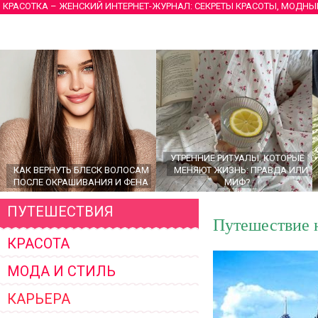
КРАСОТКА – ЖЕНСКИЙ ИНТЕРНЕТ-ЖУРНАЛ: СЕКРЕТЫ КРАСОТЫ, МОДНЫ
УТРЕННИЕ РИТУАЛЫ, КОТОРЫЕ
КАК ВЕРНУТЬ БЛЕСК ВОЛОСАМ
МЕНЯЮТ ЖИЗНЬ: ПРАВДА ИЛИ
ПОСЛЕ ОКРАШИВАНИЯ И ФЕНА
МИФ?
ПУТЕШЕСТВИЯ
Путешествие н
КРАСОТА
МОДА И СТИЛЬ
КАРЬЕРА
ГЛАВНЫЕ ТРЕНДЫ ВЕРХНЕЙ