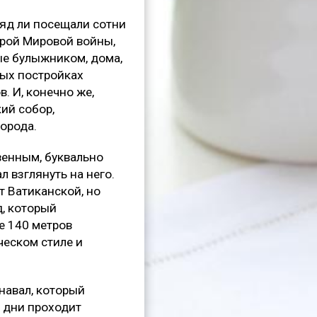
ряд ли посещали сотни
орой Мировой войны,
ые булыжником, дома,
ных постройках
. И, конечно же,
ий собор,
города.
венным, буквально
л взглянуть на него.
т Ватиканской, но
д, который
е 140 метров
ческом стиле и
навал, который
и дни проходит