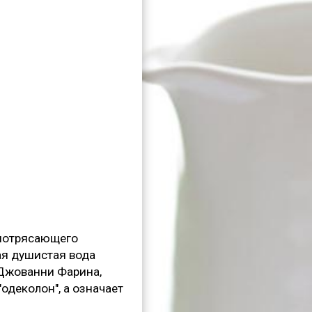
 потрясающего
ая душистая вода
 Джованни Фарина,
"одеколон", а означает