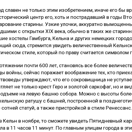
од славен не только этим изобретением, иначе его бы в
сторический центр его, хоть и пострадавший в годы Вт
чарование старины. Узкие улочки, аккуратно вымощенн
шими с открытки XIX века, обычно в таких же старин
е хостелы Гамбурга, Кельна и других немецких городов
ий сюда, стремится увидеть величественный Кельнск
ическом стиле, который по праву считается символом 
отяжении почти 600 лет, становясь все более величест
ды войны, сейчас поражает воображение тех, кто приеха
твоведы утверждают, что его сокровищница не уступае
тляет не только крест Геро и золотой саркофаг, но и ви
подъеме на левую башню собора. Можно с высоты боле
кельнскую ратушу с башней, построенной в позднеготи
сотней статуй, а также пристройкой в стиле Ренессанс.
в Кельн в ноябре, то сможете увидеть Пятидневный кар
ла в 11 часов 11 минут. По главным улицам города в эт