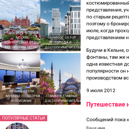
костюмированный 
представления, уч
по старым рецепта
поэтому о бронир
июле, когда прох
НЕДОРОГИЕ ОТЕЛИ В
представлением н
МОСКВЕ:
ОБНИНСК: ОБЗОР
КОМФОРТНЫЙ ОТДЫХ
ГОРОДА И
БЕЗ ЛИШНИХ ЗАТРАТ
ДОСТОПРИМЕЧАТЕЛЬНОСТЕЙ
Будучи в Кельне,
фонтаны, там же 
одна известная до
популярности он 
производством вс
9 июля 2012
ЛУЧШИЕ ОТЕЛИ
МОСКВЫ: ПОДБОРКА
СТАМБУЛ: ГЛАВНЫЕ
И ОПИСАНИЕ
ДОСТОПРИМЕЧАТЕЛЬНОСТИ
Путешествие н
ПОПУЛЯРНЫЕ СТАТЬИ
Сообщений пока н
Ваше имя