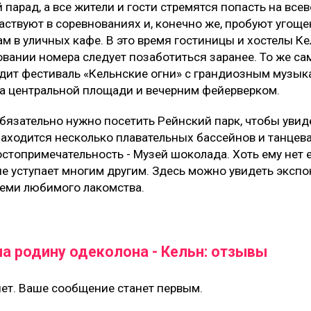
парад, а все жители и гости стремятся попасть на вс
аствуют в соревнованиях и, конечно же, пробуют угощ
м в уличных кафе. В это время гостиницы и хостелы Ке
овании номера следует позаботиться заранее. То же са
одит фестиваль «Кельнские огни» с грандиозным музы
а центральной площади и вечерним фейерверком.
 обязательно нужно посетить Рейнский парк, чтобы уви
находится несколько плавательных бассейнов и танце
стопримечательность - Музей шоколада. Хоть ему нет е
не уступает многим другим. Здесь можно увидеть экспо
еми любимого лакомства.
а родину одеколона - Кельн: отзывы
ет. Ваше сообщение станет первым.