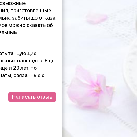
евозможные
ения, приготовленные
льна забиты до отказа,
мое можно сказать об
кальным
деть танцующие
вальных площадок. Еще
ще и 20 лет, по
наты, связанные с
Написать отзыв