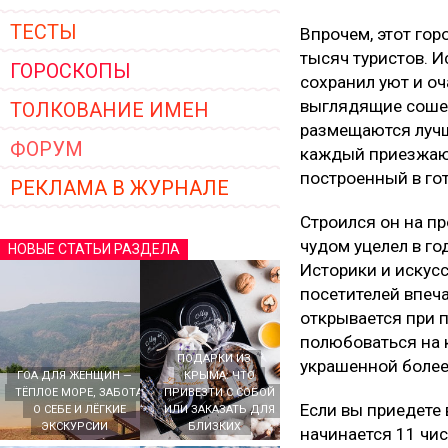
ТЕСТЫ
Впрочем, этот гор
тысяч туристов. И
ГОРОСКОПЫ
сохранил уют и о
выглядящие сошед
ТОЛКОВАНИЕ ИМЕН
размещаются лучши
ФОРУМ
каждый приезжающ
построенный в гот
РЕКЛАМА В ЖУРНАЛЕ
Строился он на пр
чудом уцелел в го
НОВЫЕ СТАТЬИ РАЗДЕЛА
Историки и искусс
посетителей впеча
открывается при 
полюбоваться на 
ПОДАРКИ ИЗ
украшенной более 
ГОА ДЛЯ ЖЕНЩИН —
КРЫМА: ЧТО
ТЁПЛОЕ МОРЕ, ЗАБОТА
ПРИВЕЗТИ С СОБОЙ
Если вы приедете 
О СЕБЕ И ЛЁГКИЕ
ИЛИ ЗАКАЗАТЬ ДЛЯ
ЭКСКУРСИИ
БЛИЗКИХ
начинается 11 чис