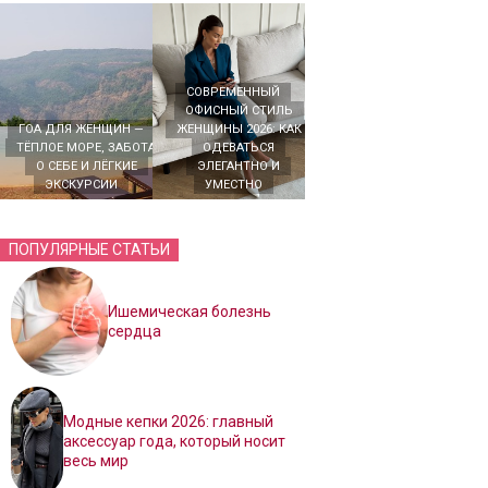
СОВРЕМЕННЫЙ
ОФИСНЫЙ СТИЛЬ
ГОА ДЛЯ ЖЕНЩИН —
ЖЕНЩИНЫ 2026: КАК
ТЁПЛОЕ МОРЕ, ЗАБОТА
ОДЕВАТЬСЯ
О СЕБЕ И ЛЁГКИЕ
ЭЛЕГАНТНО И
ЭКСКУРСИИ
УМЕСТНО
ПОПУЛЯРНЫЕ СТАТЬИ
Ишемическая болезнь
сердца
Модные кепки 2026: главный
аксессуар года, который носит
весь мир