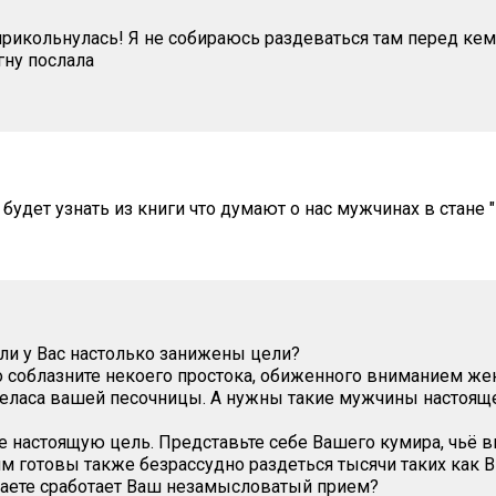
прикольнулась! Я не собираюсь раздеваться там перед кем
гну послала
будет узнать из книги что думают о нас мужчинах в стане 
ели у Вас настолько занижены цели?
 соблазните некоего простока, обиженного вниманием же
еласа вашей песочницы. А нужны такие мужчины настоящ
е настоящую цель. Представьте себе Вашего кумира, чьё в
им готовы также безрассудно раздеться тысячи таких как В
маете сработает Ваш незамысловатый прием?