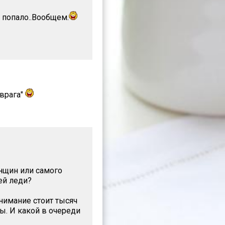
 попало..Вообщем.
"врага"
нщин или самого
ей леди?
нимание стоит тысяч
ы. И какой в очереди