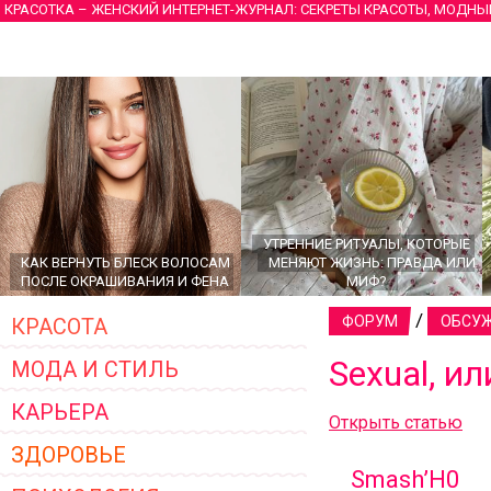
КРАСОТКА – ЖЕНСКИЙ ИНТЕРНЕТ-ЖУРНАЛ: СЕКРЕТЫ КРАСОТЫ, МОДНЫ
УТРЕННИЕ РИТУАЛЫ, КОТОРЫЕ
КАК ВЕРНУТЬ БЛЕСК ВОЛОСАМ
МЕНЯЮТ ЖИЗНЬ: ПРАВДА ИЛИ
ПОСЛЕ ОКРАШИВАНИЯ И ФЕНА
МИФ?
/
ФОРУМ
ОБСУЖ
КРАСОТА
Sexual, и
МОДА И СТИЛЬ
КАРЬЕРА
Открыть статью
ЗДОРОВЬЕ
Smаsh’Н0
ГЛАВНЫЕ ТРЕНДЫ ВЕРХНЕЙ