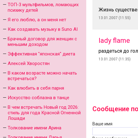
ТОП-3 мультфильмов, ломающих
Жизнь существен
психику детей
13.01.2007 (11:55)
Я его люблю, а он меня нет
Как создавать музыку в Suno AI
Брачный договор для женщин с
lady flame
меньшим доходом
раздеться до гол
Эффективная "японская" диета
13.01.2007 (11:35)
Алексей Хворостян
В каком возрасте можно начать
встречаться?
Как влюбить в себя парня
Искусство соблазна в танце
В чем встречать Новый год 2026:
Сообщение по 
стиль для года Красной Огненной
Лошади
Ваше имя
Толкование имени Арина
Толкование имени Дарья