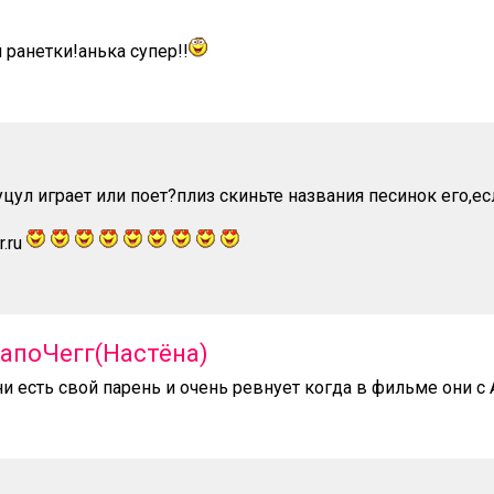
 ранетки!анька супер!!
уцул играет или поет?плиз скиньте названия песинок его,ес
.ru
апоЧегг(Настёна)
ни есть свой парень и очень ревнует когда в фильме они с