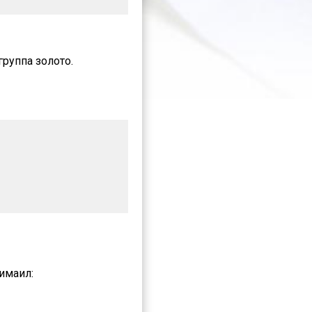
группа золото.
имаил: