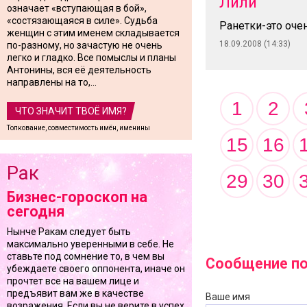
Лили
означает «вступающая в бой»,
«состязающаяся в силе». Судьба
Ранетки-это оче
женщин с этим именем складывается
18.09.2008 (14:33)
по-разному, но зачастую не очень
легко и гладко. Все помыслы и планы
Антонины, вся её деятельность
направлены на то,...
1
2
ЧТО ЗНАЧИТ ТВОЁ ИМЯ?
Толкование, совместимость имён, именины
15
16
Рак
29
30
Бизнес-гороскоп на
сегодня
Нынче Ракам следует быть
максимально уверенными в себе. Не
ставьте под сомнение то, в чем вы
Сообщение по 
убеждаете своего оппонента, иначе он
прочтет все на вашем лице и
предъявит вам же в качестве
Ваше имя
возражения. Если вы не верите в успех