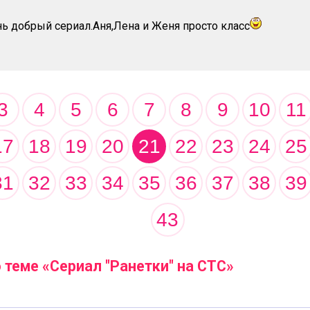
нь добрый сериал.Аня,Лена и Женя просто класс
3
4
5
6
7
8
9
10
11
17
18
19
20
21
22
23
24
25
31
32
33
34
35
36
37
38
39
43
теме «Сериал "Ранетки" на СТС»