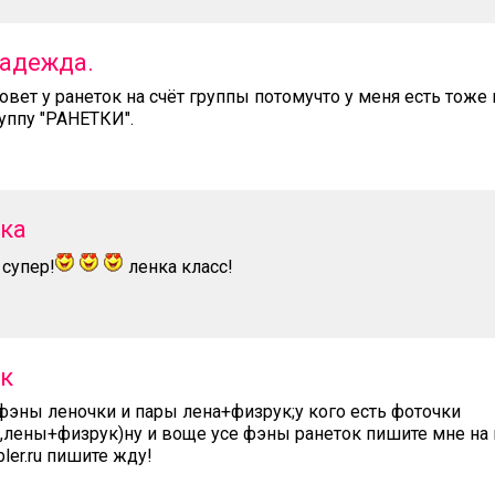
адежда.
овет у ранеток на счёт группы потомучто у меня есть тоже 
уппу "РАНЕТКИ".
тка
 супер!
ленка класс!
тк
 фэны леночки и пары лена+физрук;у кого есть фоточки
,лены+физрук)ну и воще усе фэны ранеток пишите мне на 
bler.ru пишите жду!