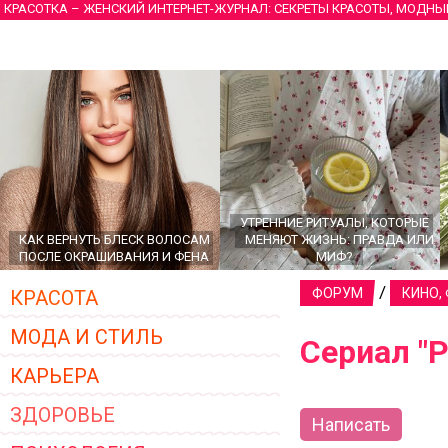
КРАСОТКА – ЖЕНСКИЙ ИНТЕРНЕТ-ЖУРНАЛ: СЕКРЕТЫ КРАСОТЫ, МОДНЫ
УТРЕННИЕ РИТУАЛЫ, КОТОРЫЕ
КАК ВЕРНУТЬ БЛЕСК ВОЛОСАМ
МЕНЯЮТ ЖИЗНЬ: ПРАВДА ИЛИ
ПОСЛЕ ОКРАШИВАНИЯ И ФЕНА
МИФ?
/
ФОРУМ
КИНО,
КРАСОТА
МОДА И СТИЛЬ
Сериал "Р
КАРЬЕРА
ЗДОРОВЬЕ
Написать
ГЛАВНЫЕ ТРЕНДЫ ВЕРХНЕЙ