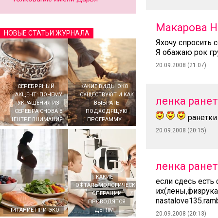
Макарова Н
НОВЫЕ СТАТЬИ ЖУРНАЛА
Яхочу спросить с
Я обажаю рок гр
20.09.2008 (21:07)
СЕРЕБРЯНЫЙ
КАКИЕ ВИДЫ ЭКО
АКЦЕНТ: ПОЧЕМУ
СУЩЕСТВУЮТ И КАК
ленка ране
УКРАШЕНИЯ ИЗ
ВЫБРАТЬ
СЕРЕБРА СНОВА В
ПОДХОДЯЩУЮ
ранетки
ЦЕНТРЕ ВНИМАНИЯ
ПРОГРАММУ
20.09.2008 (20:15)
ленка ране
КАКИЕ
если сдесь есть
ОФТАЛЬМОЛОГИЧЕСКИЕ
их(лены,физрука
ОПЕРАЦИИ
nastalove135.ram
ПРОВОДЯТСЯ
ПИТАНИЕ ПРИ ЭКО
ДЕТЯМ
20.09.2008 (20:13)