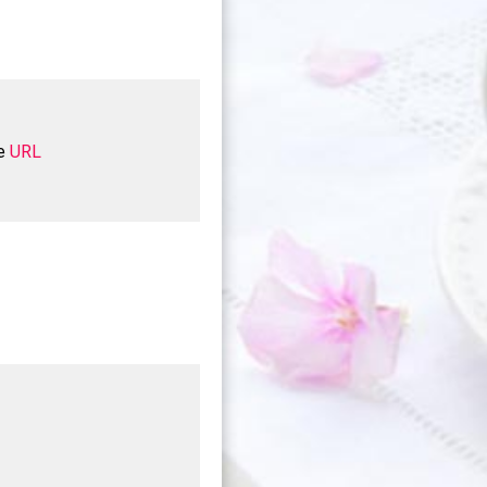
те
URL