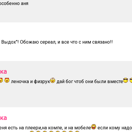
особенно аня
- Выдох"! Обожаю сереал, и все что с ним связано!!
тка
леночка и физрук
дай бог чтоб они были вместе
тка
ня есть на плеери,на компе, и на мобеле
если кому надо