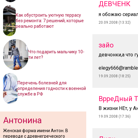
ДЕВЧЕНК
я обожаю сериал
Как обустроить уютную террасу
без ремонта: 7 решений, которые
20.09.2008 (13:32)
реально работают
зайо
Что подарить мальчику 10-
девчонки,а что г
ти лет?
elegy666@rambler
19.09.2008 (18:25)
Перечень болезней для
определения годности к военной
службе в РФ
ВрреДный Т
В жизни НЕт, у А
19.09.2008 (17:36)
Антонина
Женская форма имени Антон. В
переводе с древнегреческого