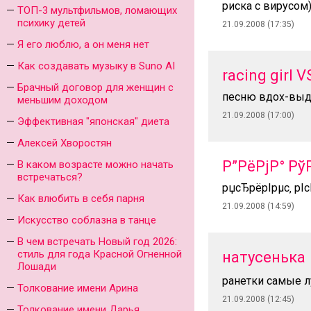
риска с вирусом
ТОП-3 мультфильмов, ломающих
психику детей
21.09.2008 (17:35)
Я его люблю, а он меня нет
Как создавать музыку в Suno AI
racing girl 
Брачный договор для женщин с
песню вдох-выдо
меньшим доходом
21.09.2008 (17:00)
Эффективная "японская" диета
Алексей Хворостян
Р”РёРјР° Р
В каком возрасте можно начать
встречаться?
рџсЂрёрІрµс‚ рІс
Как влюбить в себя парня
21.09.2008 (14:59)
Искусство соблазна в танце
В чем встречать Новый год 2026:
стиль для года Красной Огненной
натусенька
Лошади
ранетки самые 
Толкование имени Арина
21.09.2008 (12:45)
Толкование имени Дарья