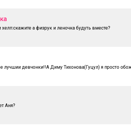
тка
 хелп:скажите а физрук и леночка будуть вместе?
 лучшии девчонки!!А Диму Тихонова(Гуцул) я просто обо
ет Аня?