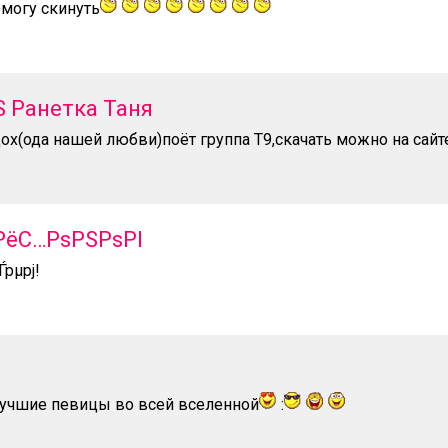
)могу скинуть
VS Ранетка Таня
х(ода нашей любви)поёт группа Т9,скачать можно на сай
ўРёС…РѕРЅРѕРІ
Ѓрµрј!
лучшие певицы во всей вселенной
: