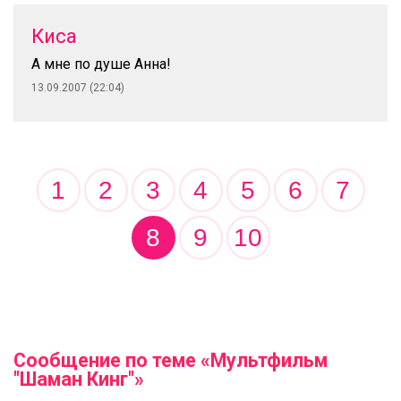
Киса
А мне по душе Анна!
13.09.2007 (22:04)
1
2
3
4
5
6
7
8
9
10
Сообщение по теме «Мультфильм
"Шаман Кинг"»