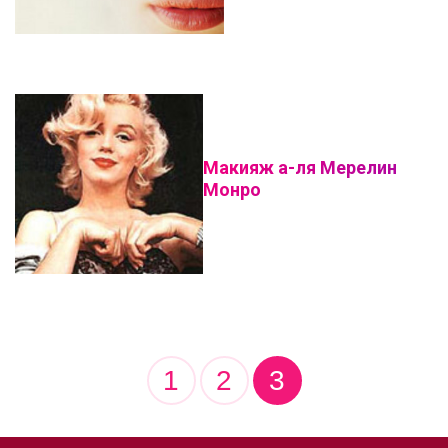
Макияж а-ля Мерелин
Монро
1
2
3