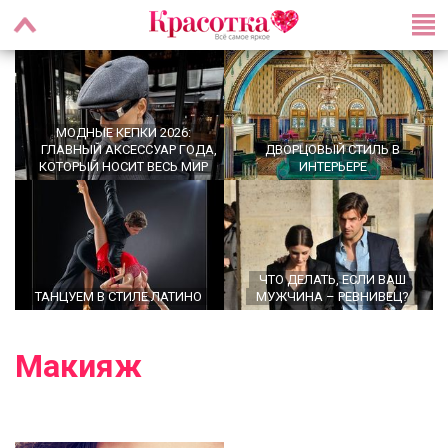
МОДНЫЕ КЕПКИ 2026:
ГЛАВНЫЙ АКСЕССУАР ГОДА,
ДВОРЦОВЫЙ СТИЛЬ В
КОТОРЫЙ НОСИТ ВЕСЬ МИР
ИНТЕРЬЕРЕ
ЧТО ДЕЛАТЬ, ЕСЛИ ВАШ
ТАНЦУЕМ В СТИЛЕ ЛАТИНО
МУЖЧИНА – РЕВНИВЕЦ?
Макияж
УТРЕННИЕ РИТУАЛЫ,
OFFICECORE 2023/2024:
КОТОРЫЕ МЕНЯЮТ ЖИЗНЬ:
ОФИСНЫЙ СТИЛЬ
ПРАВДА ИЛИ МИФ?