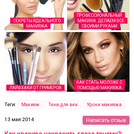
ПРОФЕССИОНАЛЬНЫЙ
СЕКРЕТЫ ИДЕАЛЬНОГО
МАКИЯЖ. ДЕЛАЕМ ВСЕ
МАКИЯЖА
СВОИМИ РУКАМИ
КАК СТАТЬ МОЛОЖЕ С
ЛАЙФХАКИ ОТ ГРИМЕРОВ
ПОМОЩЬЮ МАКИЯЖА
Теги:
Макияж
Тени для век
Уроки макияжа
13 мая 2014
Написать отзыв
Как красиво накрасить глаза тенями?: