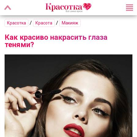
/
/
Красотка
Красота
Макияж
Как красиво накрасить глаза
тенями?