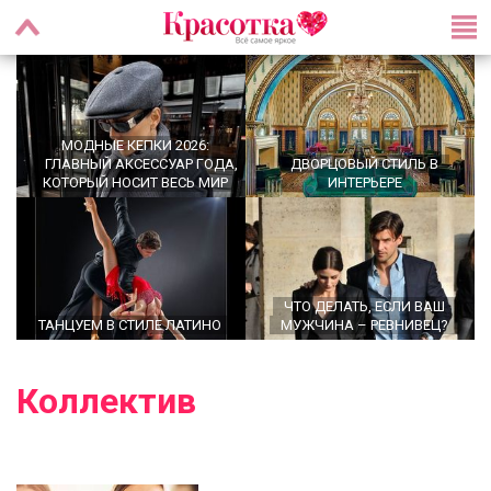
МОДНЫЕ КЕПКИ 2026:
ГЛАВНЫЙ АКСЕССУАР ГОДА,
ДВОРЦОВЫЙ СТИЛЬ В
КОТОРЫЙ НОСИТ ВЕСЬ МИР
ИНТЕРЬЕРЕ
ЧТО ДЕЛАТЬ, ЕСЛИ ВАШ
ТАНЦУЕМ В СТИЛЕ ЛАТИНО
МУЖЧИНА – РЕВНИВЕЦ?
Коллектив
УТРЕННИЕ РИТУАЛЫ,
OFFICECORE 2023/2024:
КОТОРЫЕ МЕНЯЮТ ЖИЗНЬ:
ОФИСНЫЙ СТИЛЬ
ПРАВДА ИЛИ МИФ?