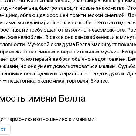
нского означает «прекрасная, красавица». Белла упряма
ммуникабельна, быстро заводит новые знакомства. Это
енщина, облающая хорошей практической сметкой. До
заниматься кулинарией Белла не любит. Зато это идеаль
тростная, не требующая от мужчины невозможного. Рас
ем, жизнелюбием. В сексе она самозабвенна, и в минут
условности. Мужской склад ума Белла маскирует показн
 привлекает пассивных и нерешительных мужчин. Ей нра
ет долго, но первый её брак обычно недолговечен. Бе
 жизни, но она умеет довольствоваться малым. Судьба н
зненными невзгодами и старается не падать духом. Ид
 — педагогика, экономика, торговля, бизнес.
мость имени Белла
дит гармонию в отношениях с именами:
уст