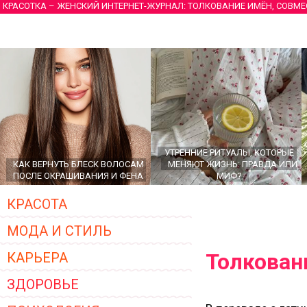
КРАСОТКА – ЖЕНСКИЙ ИНТЕРНЕТ-ЖУРНАЛ: ТОЛКОВАНИЕ ИМЁН, СОВМ
УТРЕННИЕ РИТУАЛЫ, КОТОРЫЕ
КАК ВЕРНУТЬ БЛЕСК ВОЛОСАМ
МЕНЯЮТ ЖИЗНЬ: ПРАВДА ИЛИ
ПОСЛЕ ОКРАШИВАНИЯ И ФЕНА
МИФ?
КРАСОТА
МОДА И СТИЛЬ
Толкован
КАРЬЕРА
ЗДОРОВЬЕ
ГЛАВНЫЕ ТРЕНДЫ ВЕРХНЕЙ