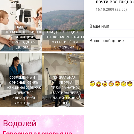
почти все так,но
16.10.2009 (22:55)
Ваше имя
КАКИЕ
ОФТАЛЬМОЛОГИЧЕСКИЕ
ГОА ДЛЯ ЖЕНЩИН —
ОПЕРАЦИИ
ТЁПЛОЕ МОРЕ, ЗАБОТА
Ваше сообщение
ПРОВОДЯТСЯ
О СЕБЕ И ЛЁГКИЕ
ДЕТЯМ
ЭКСКУРСИИ
СОВРЕМЕННЫЙ
ГЕНЕРАЛЬНАЯ
ОФИСНЫЙ СТИЛЬ
УБОРКА
ЖЕНЩИНЫ 2026: КАК
ТРЕХКОМНАТНОЙ
ОДЕВАТЬСЯ
КВАРТИРЫ ПЕРЕД
ЭЛЕГАНТНО И
СДАЧЕЙ: ЛИЧНЫЙ
УМЕСТНО
ОПЫТ
Водолей
Гороскоп здоровья на