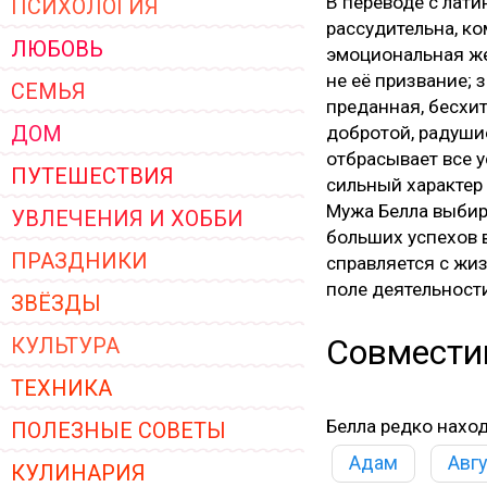
В переводе с лати
ПСИХОЛОГИЯ
ЖЕНСКОЙ ОДЕЖДЫ 2026
рассудительна, ко
ЛЮБОВЬ
эмоциональная ж
не её призвание; 
СЕМЬЯ
преданная, бесхи
ДОМ
добротой, радуши
отбрасывает все 
ПУТЕШЕСТВИЯ
сильный характер
Мужа Белла выбира
УВЛЕЧЕНИЯ И ХОББИ
больших успехов в
ПРАЗДНИКИ
справляется с жи
поле деятельности
ЗВЁЗДЫ
Совмести
КУЛЬТУРА
ТЕХНИКА
Белла редко нахо
ПОЛЕЗНЫЕ СОВЕТЫ
Адам
Авг
КУЛИНАРИЯ