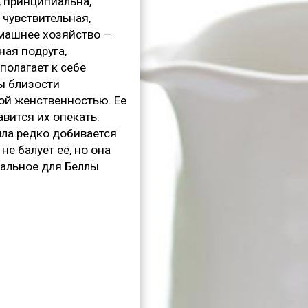
, принципиальна,
 чувствительная,
машнее хозяйство —
ная подруга,
полагает к себе
ы близости
ой женственностью. Ее
вится их опекать.
лла редко добивается
е балует её, но она
еальное для Беллы