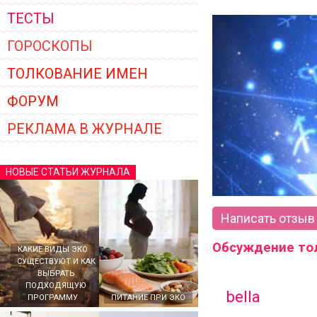
ТЕСТЫ
ГОРОСКОПЫ
ТОЛКОВАНИЕ ИМЕН
ФОРУМ
РЕКЛАМА В ЖУРНАЛЕ
НОВЫЕ СТАТЬИ ЖУРНАЛА
Написать отзыв
Обсуждение то
КАКИЕ ВИДЫ ЭКО
СУЩЕСТВУЮТ И КАК
ВЫБРАТЬ
ПОДХОДЯЩУЮ
bella
ПРОГРАММУ
ПИТАНИЕ ПРИ ЭКО