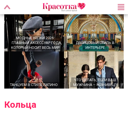
МОДНЫЕ КЕПКИ 2026:
ГЛАВНЫЙ АКСЕССУАР ГОДА,
ДВОРЦОВЫЙ СТИЛЬ В
КОТОРЫЙ НОСИТ ВЕСЬ МИР
ИНТЕРЬЕРЕ
ЧТО ДЕЛАТЬ, ЕСЛИ ВАШ
ТАНЦУЕМ В СТИЛЕ ЛАТИНО
МУЖЧИНА – РЕВНИВЕЦ?
Кольца
OFFICECORE 2023/2024:
ОФИСНЫЙ СТИЛЬ
БАЛЕТКИ ВЕСНА–ЛЕТО 2026