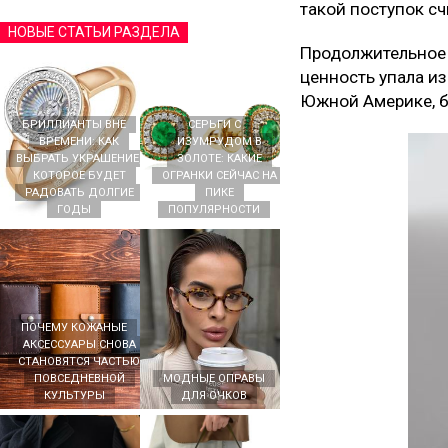
такой поступок с
НОВЫЕ СТАТЬИ РАЗДЕЛА
Продолжительное в
ценность упала из
Южной Америке, б
БРИЛЛИАНТЫ ВНЕ
СЕРЬГИ С
ВРЕМЕНИ: КАК
ИЗУМРУДОМ В
ВЫБРАТЬ УКРАШЕНИЕ,
ЗОЛОТЕ: КАКИЕ
КОТОРОЕ БУДЕТ
ОГРАНКИ СЕЙЧАС НА
РАДОВАТЬ ДОЛГИЕ
ПИКЕ
ГОДЫ
ПОПУЛЯРНОСТИ
ПОЧЕМУ КОЖАНЫЕ
АКСЕССУАРЫ СНОВА
СТАНОВЯТСЯ ЧАСТЬЮ
ПОВСЕДНЕВНОЙ
МОДНЫЕ ОПРАВЫ
КУЛЬТУРЫ
ДЛЯ ОЧКОВ