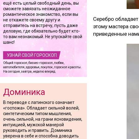
ещё есть целый свободный день, вы
сможете завязать неожиданное
романтическое знакомство, если вы
Серебро обладает 
не откажете своему другу и
отправитесь на встречу, пусть даже
этому мастера св
деловую, где обязательно будет кто-
приведенные нам
то вам незнакомый. Не упускайте свой
шанс!
УЗНАЙ СВОЙ ГОРОСКОП
Общий гороскоп, бизнес-гороскоп, любви,
автолюбителя, здоровья, покупок, гороскоп красоты.
На сегодня, завтра, неделю вперед.
Доминика
В переводе с латинского означает
«госпожа». Обладает сильной волей,
синтетическим типом мышления,
очень сильной, на грани ясновидения,
интуицией, мужской манерой
руководить и править. Доминика
уверена в себе и способна доводить