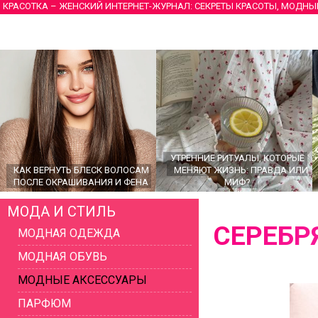
КРАСОТКА – ЖЕНСКИЙ ИНТЕРНЕТ-ЖУРНАЛ: СЕКРЕТЫ КРАСОТЫ, МОДНЫ
УТРЕННИЕ РИТУАЛЫ, КОТОРЫЕ
КАК ВЕРНУТЬ БЛЕСК ВОЛОСАМ
МЕНЯЮТ ЖИЗНЬ: ПРАВДА ИЛИ
ПОСЛЕ ОКРАШИВАНИЯ И ФЕНА
МИФ?
МОДА И СТИЛЬ
СЕРЕБР
МОДНАЯ ОДЕЖДА
МОДНАЯ ОБУВЬ
МОДНЫЕ АКСЕССУАРЫ
ПАРФЮМ
ГЛАВНЫЕ ТРЕНДЫ ВЕРХНЕЙ