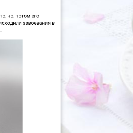
о, но, потом его
оисходили завоевания в
.