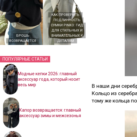
КАК ПРОВЕРИТЬ
ПОДЛИННОСТЬ
СУМКИ PINKO: ГИД
ДЛЯ СТИЛЬНЫХ И
БРОШЬ
ВНИМАТЕЛЬНЫХ К
ВОЗВРАЩАЕТСЯ
ДЕТАЛЯМ
ПОПУЛЯРНЫЕ СТАТЬИ
Модные кепки 2026: главный
аксессуар года, который носит
весь мир
В наши дни серебр
Кольцо из серебра
тому же кольца п
Капор возвращается: главный
аксессуар зимы и межсезонья