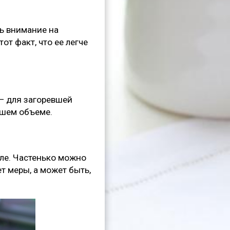
ть внимание на
т факт, что ее легче
 — для загоревшей
ьшем объеме.
еле. Частенько можно
т меры, а может быть,