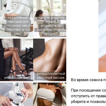
ЭФФЕКТИВНЫЕ
ГЕЛЬ ДЛЯ ДУША КАК
МАССАЖИ ДЛЯ
ЭЛЕМЕНТ
ПОХУДЕНИЯ: КАК ОНИ
АРОМАТЕРАПИИ:
РАБОТАЮТ И ЧТО
ВЫБИРАЕМ ПРЕМИУМ-
ДАЮТ
ПРОДУКТ
АНТИЦЕЛЛЮЛИТНЫЙ
ВИДЫ ЭПИЛЯЦИИ
БАНОЧНЫЙ МАССАЖ
Во время сеанса 
При посещении со
отступить от прав
уберите и позволь