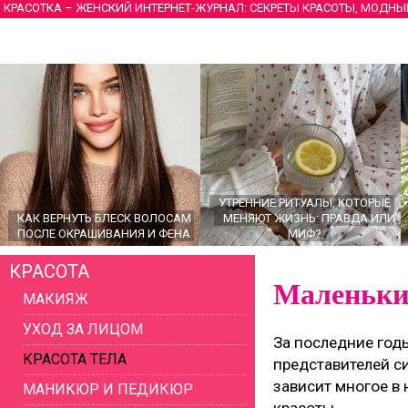
КРАСОТКА – ЖЕНСКИЙ ИНТЕРНЕТ-ЖУРНАЛ: СЕКРЕТЫ КРАСОТЫ, МОДНЫ
УТРЕННИЕ РИТУАЛЫ, КОТОРЫЕ
КАК ВЕРНУТЬ БЛЕСК ВОЛОСАМ
МЕНЯЮТ ЖИЗНЬ: ПРАВДА ИЛИ
ПОСЛЕ ОКРАШИВАНИЯ И ФЕНА
МИФ?
КРАСОТА
Маленькие
МАКИЯЖ
УХОД ЗА ЛИЦОМ
За последние год
КРАСОТА ТЕЛА
представителей си
зависит многое в
МАНИКЮР И ПЕДИКЮР
ГЛАВНЫЕ ТРЕНДЫ ВЕРХНЕЙ