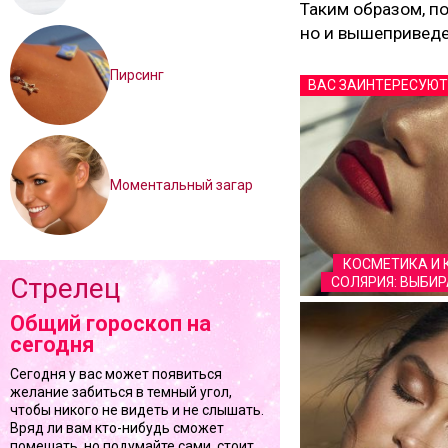
Таким образом, по
но и вышеприведе
Пирсинг
ВАС ЗАИНТЕРЕСУЮТ
Моментальный загар
КОСМЕТИКА И 
Стрелец
СОЛЯРИЯ: ВЫБИ
Общий гороскоп на
сегодня
Сегодня у вас может появиться
желание забиться в темный угол,
чтобы никого не видеть и не слышать.
Вряд ли вам кто-нибудь сможет
помешать, но подумайте сами, стоит