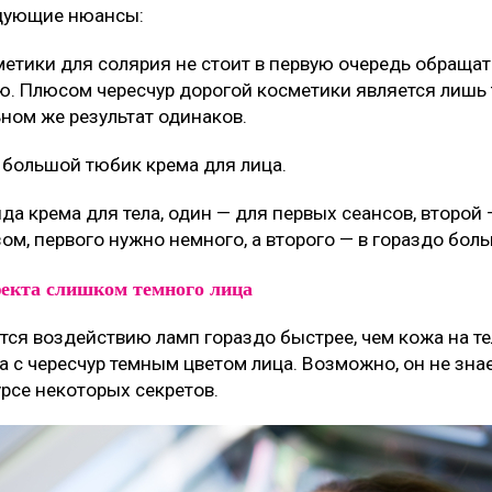
едующие нюансы:
метики для солярия не стоит в первую очередь обраща
. Плюсом чересчур дорогой косметики является лишь то
ьном же результат одинаков.
 большой тюбик крема для лица.
ида крема для тела, один — для первых сеансов, второй
ом, первого нужно немного, а второго — в гораздо бол
екта слишком темного лица
тся воздействию ламп гораздо быстрее, чем кожа на т
а с чересчур темным цветом лица. Возможно, он не знае
урсе некоторых секретов.