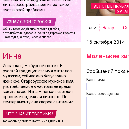
ли так расстраиваться из-за такой
ЗОЛОТЫЕ ПРАВИЛ
пустяковой проблемы.
ЗАГА
УЗНАЙ СВОЙ ГОРОСКОП
Теги:
Загар
Со
Общий гороскоп, бизнес-гороскоп, любви,
автолюбителя, здоровья, покупок, гороскоп красоты.
На сегодня, завтра, неделю вперед.
16 октября 2014
Инна
Маленькие хит
Инна (лат.) — «бурный поток». В
Сообщений пока н
русской традиции это имя считалось
мужским, сейчас оно безусловно
Ваше имя
женское. Старорусское мужское имя,
употребляемое в настоящее время
как женское. Инна — легкая, светлая,
Ваше сообщение
простая и надежная личность. По
темпераменту она скорее сангвиник,...
ЧТО ЗНАЧИТ ТВОЁ ИМЯ?
Толкование, совместимость имён, именины