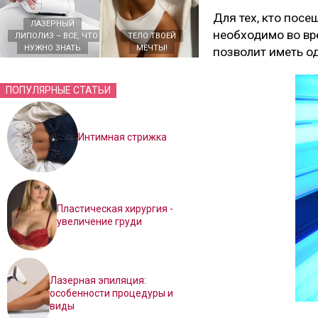
Для тех, кто посе
ЛАЗЕРНЫЙ
необходимо во вре
ЛИПОЛИЗ – ВСЕ, ЧТО
ТЕЛО ТВОЕЙ
НУЖНО ЗНАТЬ
МЕЧТЫ!
позволит иметь од
ПОПУЛЯРНЫЕ СТАТЬИ
Интимная стрижка
Пластическая хирургия -
увеличение груди
Лазерная эпиляция:
особенности процедуры и
виды