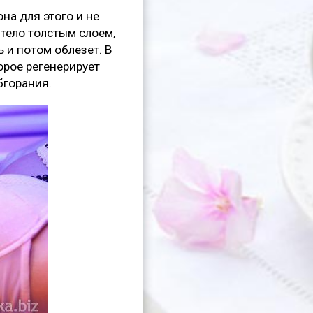
на для этого и не
 тело толстым слоем,
 и потом облезет. В
орое регенерирует
бгорания.