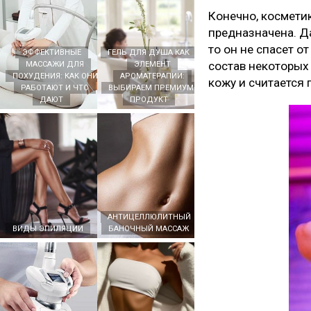
Конечно, косметик
предназначена. Да
то он не спасет о
ЭФФЕКТИВНЫЕ
ГЕЛЬ ДЛЯ ДУША КАК
состав некоторых 
МАССАЖИ ДЛЯ
ЭЛЕМЕНТ
ПОХУДЕНИЯ: КАК ОНИ
АРОМАТЕРАПИИ:
кожу и считается 
РАБОТАЮТ И ЧТО
ВЫБИРАЕМ ПРЕМИУМ-
ДАЮТ
ПРОДУКТ
АНТИЦЕЛЛЮЛИТНЫЙ
ВИДЫ ЭПИЛЯЦИИ
БАНОЧНЫЙ МАССАЖ