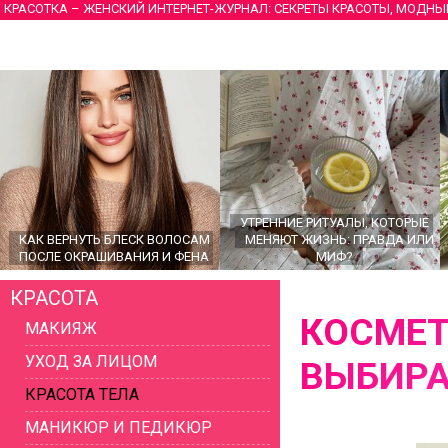
КРАСОТКА – ЖЕНСКИЙ ИНТЕРНЕТ-ЖУРНАЛ: СЕКРЕТЫ КРАСОТЫ, МОДНЫ
УТРЕННИЕ РИТУАЛЫ, КОТОРЫЕ
КАК ВЕРНУТЬ БЛЕСК ВОЛОСАМ
МЕНЯЮТ ЖИЗНЬ: ПРАВДА ИЛИ
ПОСЛЕ ОКРАШИВАНИЯ И ФЕНА
МИФ?
КРАСОТА
КОСМЕТ
МАКИЯЖ
УХОД ЗА ЛИЦОМ
ВЫБИРА
КРАСОТА ТЕЛА
МАНИКЮР И ПЕДИКЮР
ГЛАВНЫЕ ТРЕНДЫ ВЕРХНЕЙ