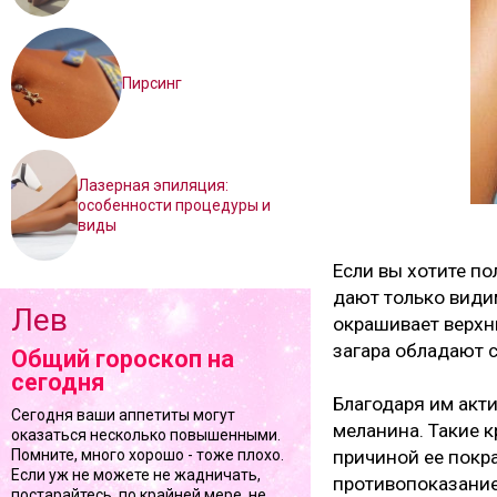
Пирсинг
Лазерная эпиляция:
особенности процедуры и
виды
Если вы хотите по
дают только видим
Лев
окрашивает верхн
загара обладают с
Общий гороскоп на
сегодня
Благодаря им акт
Сегодня ваши аппетиты могут
меланина. Такие 
оказаться несколько повышенными.
Помните, много хорошо - тоже плохо.
причиной ее покра
Если уж не можете не жадничать,
противопоказание
постарайтесь, по крайней мере, не