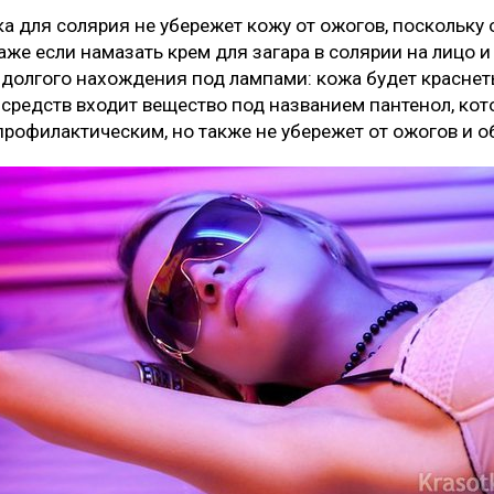
а для солярия не убережет кожу от ожогов, поскольку о
же если намазать крем для загара в солярии на лицо и
т долгого нахождения под лампами: кожа будет краснеть
средств входит вещество под названием пантенол, кот
профилактическим, но также не убережет от ожогов и о