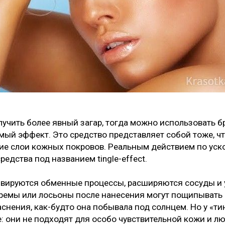
лучить более явный загар, тогда можно использовать 
ый эффект. Это средство представляет собой тоже, что 
ие слои кожных покровов. Реальным действием по ус
редства под названием tingle-effect.
ивируются обменные процессы, расширяются сосуды и 
кремы или лосьоны после нанесения могут пощипывать 
снения, как-будто она побывала под солнцем. Но у «ти
: они не подходят для особо чувствительной кожи и л