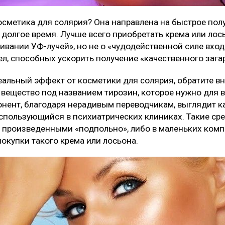
осметика для солярия? Она направлена на быстрое полу
 долгое время. Лучше всего приобретать крема или лос
ивании УФ-лучей», но не о «чудодейственной силе вхо
л, способных ускорить получение «качественного загар
еальный эффект от косметики для солярия, обратите в
ь вещество под названием тирозин, которое нужно для 
нент, благодаря нерадивым переводчикам, выглядит ка
использующийся в психиатрических клиниках. Такие сре
 произведенными «подпольно», либо в маленьких комп
окупки такого крема или лосьона.