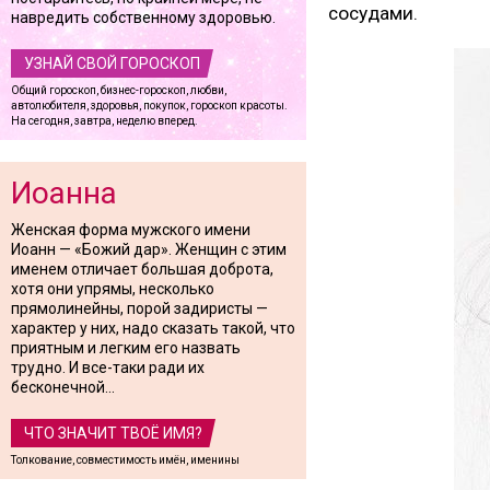
сосудами.
навредить собственному здоровью.
УЗНАЙ СВОЙ ГОРОСКОП
Общий гороскоп, бизнес-гороскоп, любви,
автолюбителя, здоровья, покупок, гороскоп красоты.
На сегодня, завтра, неделю вперед.
Иоанна
Женская форма мужского имени
Иоанн — «Божий дар». Женщин с этим
именем отличает большая доброта,
хотя они упрямы, несколько
прямолинейны, порой задиристы —
характер у них, надо сказать такой, что
приятным и легким его назвать
трудно. И все-таки ради их
бесконечной...
ЧТО ЗНАЧИТ ТВОЁ ИМЯ?
Толкование, совместимость имён, именины