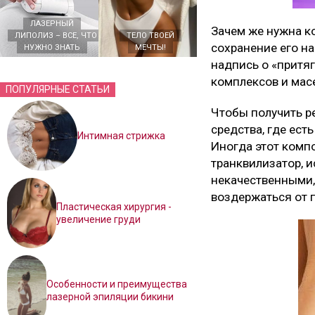
ЛАЗЕРНЫЙ
Зачем же нужна к
ЛИПОЛИЗ – ВСЕ, ЧТО
ТЕЛО ТВОЕЙ
сохранение его на
НУЖНО ЗНАТЬ
МЕЧТЫ!
надпись о «притяг
комплексов и масе
ПОПУЛЯРНЫЕ СТАТЬИ
Чтобы получить р
средства, где ест
Интимная стрижка
Иногда этот компо
транквилизатор, 
некачественными,
воздержаться от п
Пластическая хирургия -
увеличение груди
Особенности и преимущества
лазерной эпиляции бикини