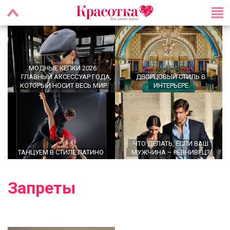
МОДНЫЕ КЕПКИ 2026:
ГЛАВНЫЙ АКСЕССУАР ГОДА,
ДВОРЦОВЫЙ СТИЛЬ В
КОТОРЫЙ НОСИТ ВЕСЬ МИР
ИНТЕРЬЕРЕ
ЧТО ДЕЛАТЬ, ЕСЛИ ВАШ
ТАНЦУЕМ В СТИЛЕ ЛАТИНО
МУЖЧИНА – РЕВНИВЕЦ?
Запреты
OFFICECORE 2023/2024:
ОФИСНЫЙ СТИЛЬ
БРОШЬ ВОЗВРАЩАЕТСЯ