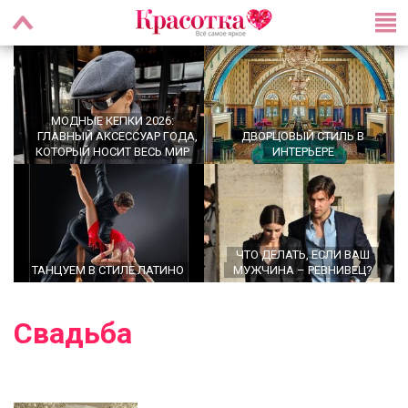
МОДНЫЕ КЕПКИ 2026:
ГЛАВНЫЙ АКСЕССУАР ГОДА,
ДВОРЦОВЫЙ СТИЛЬ В
КОТОРЫЙ НОСИТ ВЕСЬ МИР
ИНТЕРЬЕРЕ
ЧТО ДЕЛАТЬ, ЕСЛИ ВАШ
ТАНЦУЕМ В СТИЛЕ ЛАТИНО
МУЖЧИНА – РЕВНИВЕЦ?
Свадьба
OFFICECORE 2023/2024:
ОФИСНЫЙ СТИЛЬ
БРОШЬ ВОЗВРАЩАЕТСЯ