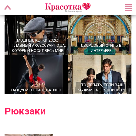
МОДНЫЕ КЕПКИ 2026:
ГЛАВНЫЙ АКСЕССУАР ГОДА,
ДВОРЦОВЫЙ СТИЛЬ В
КОТОРЫЙ НОСИТ ВЕСЬ МИР
ИНТЕРЬЕРЕ
ЧТО ДЕЛАТЬ, ЕСЛИ ВАШ
ТАНЦУЕМ В СТИЛЕ ЛАТИНО
МУЖЧИНА – РЕВНИВЕЦ?
Рюкзаки
OFFICECORE 2023/2024:
ОФИСНЫЙ СТИЛЬ
БАЛЕТКИ ВЕСНА–ЛЕТО 2026