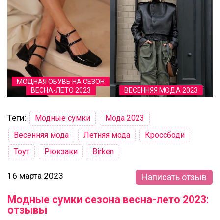
МОДНАЯ ОБУВЬ НА СЕЗОН
ВЕСНА-ЛЕТО 2023
ВЕСЕННЯЯ МОДА 2023
Теги:
Модные сумки
Мода 2023
Весенняя мода
Летняя мода
Кроссбоди
Тоут
Рюкзаки
Birken
16 марта 2023
Написать отзыв
Модные сумки сезона весна-лето 2023:
отзывы