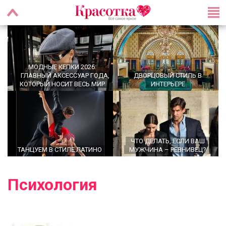
МОДНЫЕ КЕПКИ 2026:
ГЛАВНЫЙ АКСЕССУАР ГОДА,
ДВОРЦОВЫЙ СТИЛЬ В
КОТОРЫЙ НОСИТ ВЕСЬ МИР
ИНТЕРЬЕРЕ
ЧТО ДЕЛАТЬ, ЕСЛИ ВАШ
ТАНЦУЕМ В СТИЛЕ ЛАТИНО
МУЖЧИНА – РЕВНИВЕЦ?
Психология
OFFICECORE 2023/2024:
ОФИСНЫЙ СТИЛЬ
БАЛЕТКИ ВЕСНА–ЛЕТО 2026