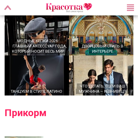
МОДНЫЕ КЕПКИ 2026:
ГЛАВНЫЙ АКСЕССУАР ГОДА,
ДВОРЦОВЫЙ СТИЛЬ В
КОТОРЫЙ НОСИТ ВЕСЬ МИР
ИНТЕРЬЕРЕ
ЧТО ДЕЛАТЬ, ЕСЛИ ВАШ
ТАНЦУЕМ В СТИЛЕ ЛАТИНО
МУЖЧИНА – РЕВНИВЕЦ?
Прикорм
OFFICECORE 2023/2024:
МОДНЫЕ СТРИЖКИ НА
ОФИСНЫЙ СТИЛЬ
СРЕДНИЕ ВОЛОСЫ 2024 ГОДА