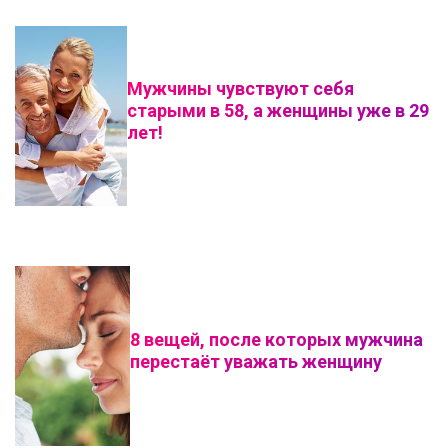
Мужчины чувствуют себя
старыми в 58, а женщины уже в 29
лет!
8 вещей, после которых мужчина
перестаёт уважать женщину