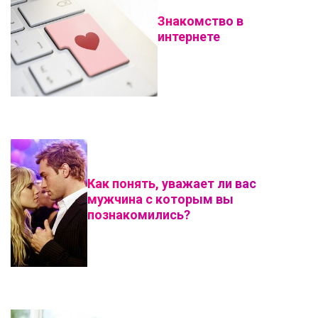
Знакомство в
интернете
Как понять, уважает ли вас
мужчина с которым вы
познакомились?