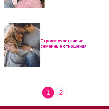
Строим счастливые
семейные отношения
1
2