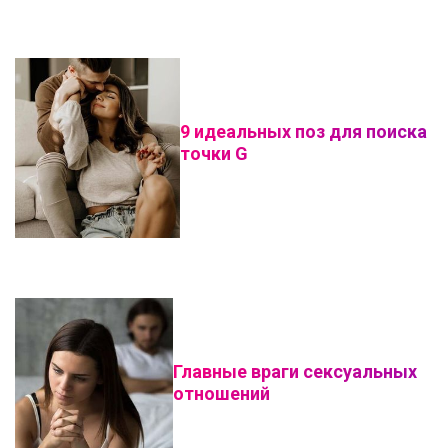
9 идеальных поз для поиска
точки G
Главные враги сексуальных
отношений