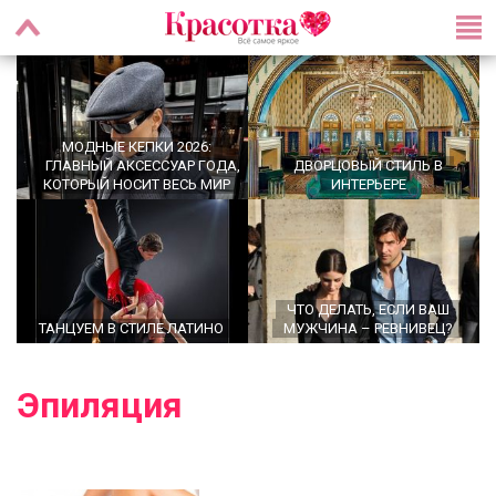
МОДНЫЕ КЕПКИ 2026:
ГЛАВНЫЙ АКСЕССУАР ГОДА,
ДВОРЦОВЫЙ СТИЛЬ В
КОТОРЫЙ НОСИТ ВЕСЬ МИР
ИНТЕРЬЕРЕ
ЧТО ДЕЛАТЬ, ЕСЛИ ВАШ
ТАНЦУЕМ В СТИЛЕ ЛАТИНО
МУЖЧИНА – РЕВНИВЕЦ?
Эпиляция
OFFICECORE 2023/2024:
МОДНЫЕ СТРИЖКИ НА
ОФИСНЫЙ СТИЛЬ
СРЕДНИЕ ВОЛОСЫ 2024 ГОДА