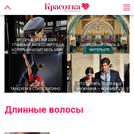
МОДНЫЕ КЕПКИ 2026:
ГЛАВНЫЙ АКСЕССУАР ГОДА,
ДВОРЦОВЫЙ СТИЛЬ В
КОТОРЫЙ НОСИТ ВЕСЬ МИР
ИНТЕРЬЕРЕ
ЧТО ДЕЛАТЬ, ЕСЛИ ВАШ
ТАНЦУЕМ В СТИЛЕ ЛАТИНО
МУЖЧИНА – РЕВНИВЕЦ?
Длинные волосы
OFFICECORE 2023/2024:
ОФИСНЫЙ СТИЛЬ
БАЛЕТКИ ВЕСНА–ЛЕТО 2026