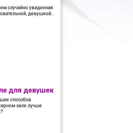
чем случайно увиденная
овательной, девушкой...
ле для девушек
чших способов
жерном зале лучше
х?