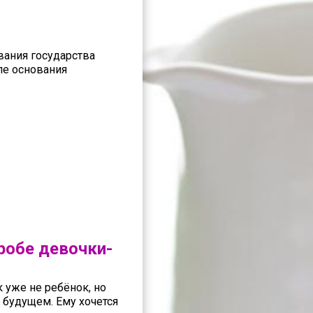
ания государства
ле основания
робе девочки-
 уже не ребёнок, но
 будущем. Ему хочется