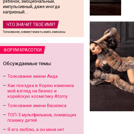
ребенок, эмоциональный,
импульсивный, даже иногда
капризный....
ЧТО ЗНАЧИТ ТВОЁ ИМЯ?
Толкование, совместимость имён, именины
ФОРУМ КРАСОТКИ
Обсуждаемые темы:
Толкование имени Аида
Как поездка в Корею изменила
мой взгляд на бизнес и
корейскую косметику Atomy
Толкование имени Василиса
ТОП-3 мультфильмов, ломающих
психику детей
Я его люблю, а он меня нет