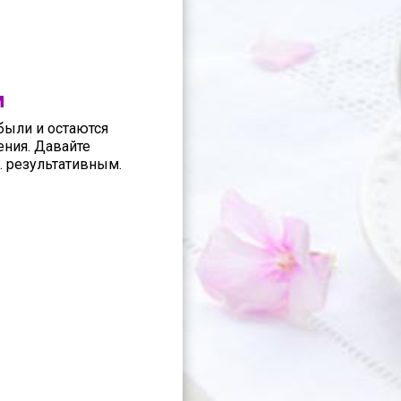
м
были и остаются
ения. Давайте
… результативным.