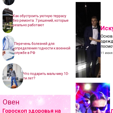
Как обустроить уютную террасу
без ремонта: 7 решений, которые
реально работают
Иск
Основ
одежда
Перечень болезней для
посмо
определения годности к военной
службе в РФ
11 июня
Что подарить мальчику 10-
ти лет?
Овен
Гороскоп здоровья на