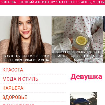
КРАСОТКА – ЖЕНСКИЙ ИНТЕРНЕТ-ЖУРНАЛ: СЕКРЕТЫ КРАСОТЫ, МОДНЫ
УТРЕННИЕ РИТУАЛЫ, КОТОРЫЕ
КАК ВЕРНУТЬ БЛЕСК ВОЛОСАМ
МЕНЯЮТ ЖИЗНЬ: ПРАВДА ИЛИ
ПОСЛЕ ОКРАШИВАНИЯ И ФЕНА
МИФ?
КРАСОТА
Девушка
МОДА И СТИЛЬ
КАРЬЕРА
ЗДОРОВЬЕ
ГЛАВНЫЕ ТРЕНДЫ ВЕРХНЕЙ