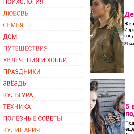
ПСИХОЛОГИЯ
ЖЕНСКОЙ ОДЕЖДЫ 2026
ЛЮБОВЬ
Де
Жен
СЕМЬЯ
Изра
госу
ДОМ
29 ма
ПУТЕШЕСТВИЯ
УВЛЕЧЕНИЯ И ХОББИ
ПРАЗДНИКИ
ЗВЁЗДЫ
КУЛЬТУРА
5 
ТЕХНИКА
по
ПОЛЕЗНЫЕ СОВЕТЫ
Под
ещё
КУЛИНАРИЯ