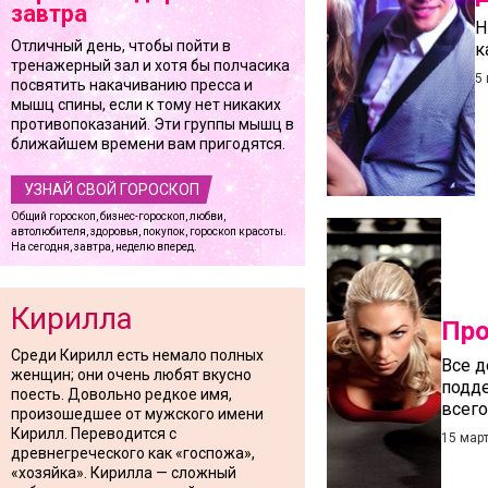
завтра
Н
Отличный день, чтобы пойти в
к
тренажерный зал и хотя бы полчасика
5
посвятить накачиванию пресса и
мышц спины, если к тому нет никаких
противопоказаний. Эти группы мышц в
ближайшем времени вам пригодятся.
УЗНАЙ СВОЙ ГОРОСКОП
Общий гороскоп, бизнес-гороскоп, любви,
автолюбителя, здоровья, покупок, гороскоп красоты.
На сегодня, завтра, неделю вперед.
Кирилла
Про
Среди Кирилл есть немало полных
Все д
женщин; они очень любят вкусно
подде
поесть. Довольно редкое имя,
всего
произошедшее от мужского имени
Кирилл. Переводится с
15 мар
древнегреческого как «госпожа»,
«хозяйка». Кирилла — сложный