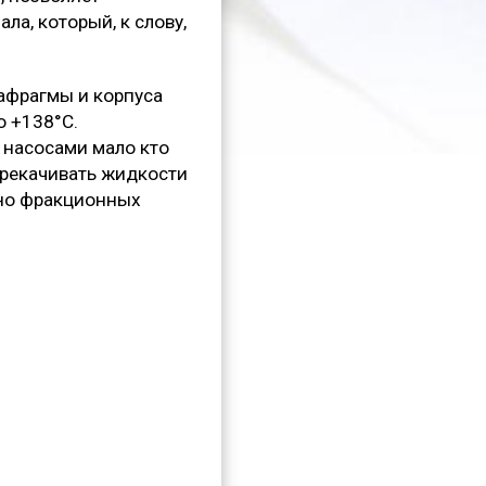
а, который, к слову,
иафрагмы и корпуса
о +138°C.
 насосами мало кто
ерекачивать жидкости
пно фракционных