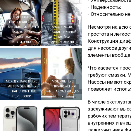
- Универсальность
- Надежность;
- Относительно н
ТИПОВЫЕ
НЕИСПРАВНОСТИ
Несмотря на всю 
АВТОМОБИЛЯ: ЧТО
МАСТЕРСТВО
ВАЖНО ЗНАТЬ
КОМПЛЕКСНОЙ
простота и легко
КАЖДОМУ
МОЙКИ
Конструкция диаф
ВОДИТЕЛЮ
АВТОМОБИЛЯ
для насосов други
элементы вообще 
Что касается про
требуют смазки. 
Насосы имеют скр
МЕЖДУНАРОДНЫЕ
МОБИЛЬНЫЕ
АВТОМОБИЛЬНЫЕ
ПРИЛОЖЕНИЯ
позволяет исполь
ТРАНСПОРТНЫЕ
РЕЛАКСАЦИИ ДЛЯ
ПЕРЕВОЗКИ
ДЕВУШЕК
В числе эксплуат
заслуживают высо
рабочих температ
внутренних и внеш
даже учитывая фи