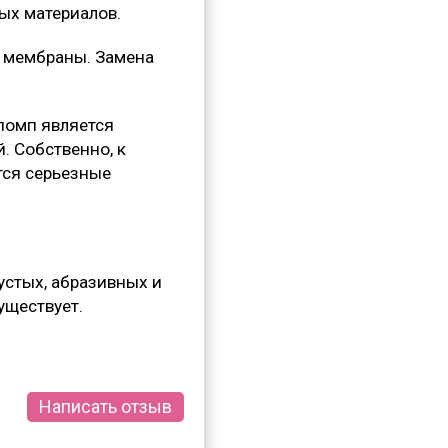
ых материалов.
ы мембраны. Замена
помп является
. Собственно, к
тся серьезные
устых, абразивных и
уществует.
Написать отзыв