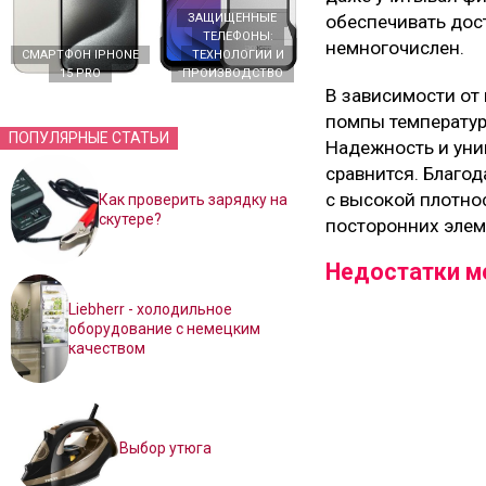
ЗАЩИЩЕННЫЕ
обеспечивать дос
ТЕЛЕФОНЫ:
немногочислен.
СМАРТФОН IPHONE
ТЕХНОЛОГИИ И
15 PRO
ПРОИЗВОДСТВО
В зависимости от
помпы температур
ПОПУЛЯРНЫЕ СТАТЬИ
Надежность и уни
сравнится. Благо
с высокой плотно
Как проверить зарядку на
скутере?
посторонних элем
Недостатки м
Liebherr - холодильное
оборудование с немецким
качеством
Выбор утюга