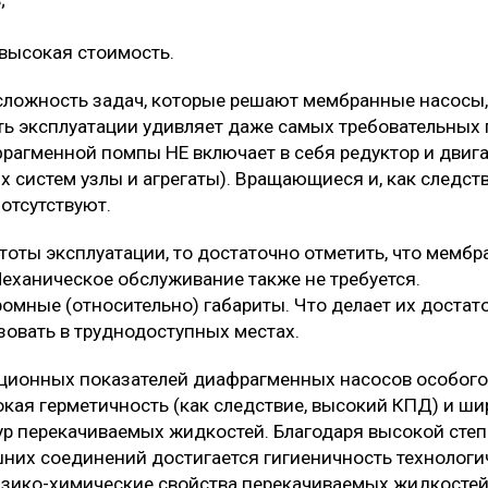
;
евысокая стоимость.
сложность задач, которые решают мембранные насосы,
сть эксплуатации удивляет даже самых требовательных 
рагменной помпы НЕ включает в себя редуктор и двига
х систем узлы и агрегаты). Вращающиеся и, как следст
отсутствуют.
стоты эксплуатации, то достаточно отметить, что мемб
Механическое обслуживание также не требуется.
омные (относительно) габариты. Что делает их доста
зовать в труднодоступных местах.
ационных показателей диафрагменных насосов особог
кая герметичность (как следствие, высокий КПД) и ш
ур перекачиваемых жидкостей. Благодаря высокой сте
них соединений достигается гигиеничность технологич
зико-химические свойства перекачиваемых жидкостей