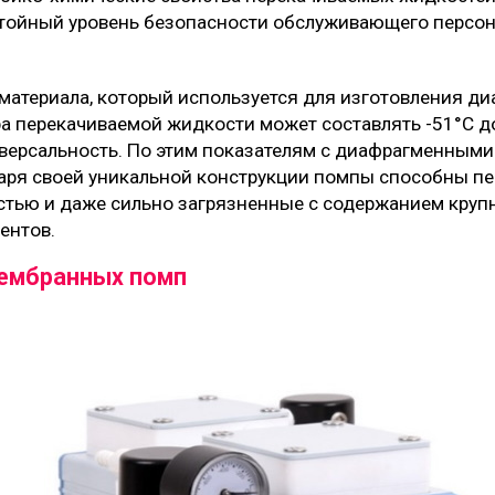
тойный уровень безопасности обслуживающего персонал
 материала, который используется для изготовления д
а перекачиваемой жидкости может составлять -51°C д
версальность. По этим показателям с диафрагменными
даря своей уникальной конструкции помпы способны п
стью и даже сильно загрязненные с содержанием кру
ентов.
ембранных помп