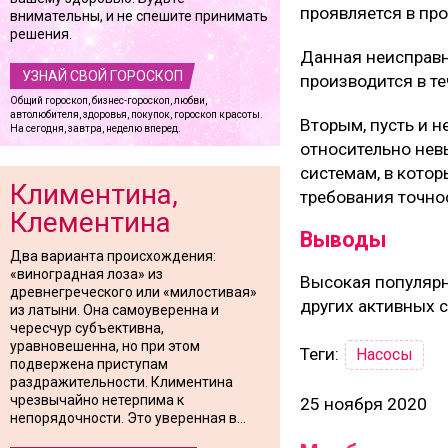
проявляется в пр
внимательны, и не спешите принимать
решения.
Данная неисправн
УЗНАЙ СВОЙ ГОРОСКОП
производится в те
Общий гороскоп, бизнес-гороскоп, любви,
автолюбителя, здоровья, покупок, гороскоп красоты.
Вторым, пусть и 
На сегодня, завтра, неделю вперед.
относительно нев
системам, в кото
Климентина,
требования точно
Клементина
Выводы
Два варианта происхождения:
«виноградная лоза» из
Высокая популярн
древнегреческого или «милостивая»
других активных 
из латыни. Она самоуверенна и
чересчур субъективна,
уравновешенна, но при этом
Теги:
Насосы
подвержена приступам
раздражительности. Климентина
чрезвычайно нетерпима к
25 ноября 2020
непорядочности. Это уверенная в...