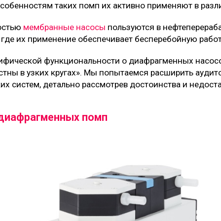
собенностям таких помп их активно применяют в разл
остью
мембранные насосы
пользуются в нефтеперера
где их применение обеспечивает бесперебойную работу
цифической функциональности о диафрагменных насосо
стны в узких кругах». Мы попытаемся расширить ауди
их систем, детально рассмотрев достоинства и недоста
диафрагменных помп