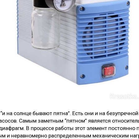
 “и на солнце бывают пятна”. Есть они и на безупречно
сосов. Самым заметным “пятном” является относител
диафрагм. В процессе работы этот элемент постоянно 
м и неравномерно распределенным механическим нагр