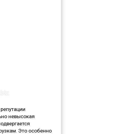
й репутации
ьно невысокая
подвергается
узкам. Это особенно