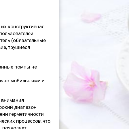
 их конструктивная
пользователей.
тель (обязательные
вие, трущиеся
ранные помпы не
точно мобильными и
о внимания
ирокий диапазон
пени герметичности
еских процессов, что,
, позволяет