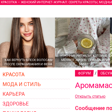
КРАСОТКА – ЖЕНСКИЙ ИНТЕРНЕТ-ЖУРНАЛ: СЕКРЕТЫ КРАСОТЫ, МОДНЫ
УТРЕННИЕ РИТУАЛЫ, КОТОРЫЕ
КАК ВЕРНУТЬ БЛЕСК ВОЛОСАМ
МЕНЯЮТ ЖИЗНЬ: ПРАВДА ИЛИ
ПОСЛЕ ОКРАШИВАНИЯ И ФЕНА
МИФ?
/
ФОРУМ
ОБСУЖ
КРАСОТА
Аромамас
МОДА И СТИЛЬ
КАРЬЕРА
Открыть статью
ЗДОРОВЬЕ
Сообщение по
ГЛАВНЫЕ ТРЕНДЫ ВЕРХНЕЙ