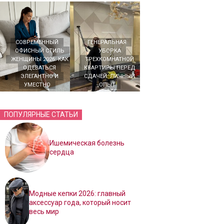
СОВРЕМЕННЫЙ
ГЕНЕРАЛЬНАЯ
ОФИСНЫЙ СТИЛЬ
УБОРКА
ЖЕНЩИНЫ 2026: КАК
ТРЕХКОМНАТНОЙ
ОДЕВАТЬСЯ
КВАРТИРЫ ПЕРЕД
ЭЛЕГАНТНО И
СДАЧЕЙ: ЛИЧНЫЙ
УМЕСТНО
ОПЫТ
ПОПУЛЯРНЫЕ СТАТЬИ
Ишемическая болезнь
сердца
Модные кепки 2026: главный
аксессуар года, который носит
весь мир