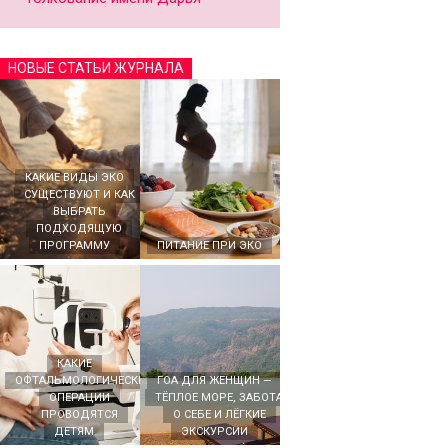
НОВЫЕ СТАТЬИ ЖУРНАЛА
КАКИЕ ВИДЫ ЭКО
СУЩЕСТВУЮТ И КАК
ВЫБРАТЬ
ПОДХОДЯЩУЮ
ПРОГРАММУ
ПИТАНИЕ ПРИ ЭКО
КАКИЕ
ОФТАЛЬМОЛОГИЧЕСКИЕ
ГОА ДЛЯ ЖЕНЩИН —
ОПЕРАЦИИ
ТЁПЛОЕ МОРЕ, ЗАБОТА
ПРОВОДЯТСЯ
О СЕБЕ И ЛЁГКИЕ
ДЕТЯМ
ЭКСКУРСИИ