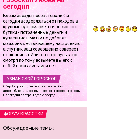
сегодня
Весам звёзды посоветовали бы
сегодня воздержаться от походов в
крупные супермаркеты и роскошные
бутики - потраченные деньги и
купленные шмотки не добавят
мажорных ноток вашему настроению,
а спутник ваш совершенно озвереет
от шоппинга. Или от его результатов -
смотря по тому возьмете вы его с
собой в магазины или нет.
УЗНАЙ СВОЙ ГОРОСКОП
Общий гороскоп, бизнес-гороскоп, любви,
автолюбителя, здоровья, покупок, гороскоп красоты.
На сегодня, завтра, неделю вперед.
ФОРУМ КРАСОТКИ
Обсуждаемые темы: