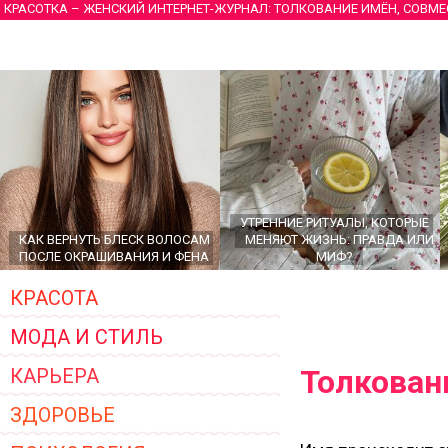
КРАСОТКА – ЖЕНСКИЙ ИНТЕРНЕТ-ЖУРНАЛ: ТОЛКОВАНИЕ ИМЁН, СОВМ
УТРЕННИЕ РИТУАЛЫ, КОТОРЫЕ
КАК ВЕРНУТЬ БЛЕСК ВОЛОСАМ
МЕНЯЮТ ЖИЗНЬ: ПРАВДА ИЛИ
ПОСЛЕ ОКРАШИВАНИЯ И ФЕНА
МИФ?
КРАСОТА
МОДА И СТИЛЬ
Толкован
КАРЬЕРА
ЗДОРОВЬЕ
ГЛАВНЫЕ ТРЕНДЫ ВЕРХНЕЙ