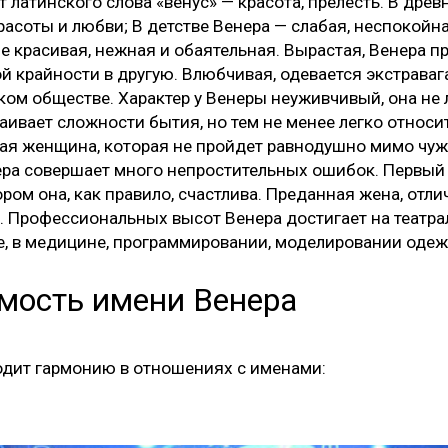
 латинского слова «венус» — красота, прелесть. В др
расоты и любви; В детстве Венера — слабая, неспокойн
е красивая, нежная и обаятельная. Вырастая, Венера п
й крайности в другую. Влюбчивая, одевается экстрава
ком обществе. Характер у Венеры неуживчивый, она не 
аивает сложности бытия, но тем не менее легко относит
вая женщина, которая не пройдет равнодушно мимо чуж
ра совершает много непростительных ошибок. Первый б
ором она, как правило, счастлива. Преданная жена, отли
ь. Профессиональных высот Венера достигает на театра
, в медицине, программировании, моделировании оде
мость имени Венера
одит гармонию в отношениях с именами: