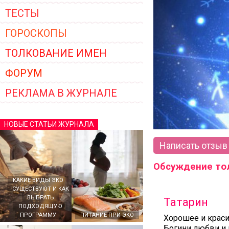
ТЕСТЫ
ГОРОСКОПЫ
ТОЛКОВАНИЕ ИМЕН
ФОРУМ
РЕКЛАМА В ЖУРНАЛЕ
НОВЫЕ СТАТЬИ ЖУРНАЛА
Написать отзыв
Обсуждение то
КАКИЕ ВИДЫ ЭКО
СУЩЕСТВУЮТ И КАК
ВЫБРАТЬ
Татарин
ПОДХОДЯЩУЮ
ПРОГРАММУ
ПИТАНИЕ ПРИ ЭКО
Хорошее и краси
Богини любви и 