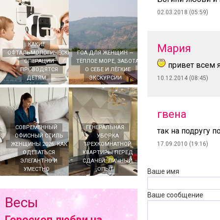
02.03.2018 (05:59)
КАКИЕ
Мария
ОФТАЛЬМОЛОГИЧЕСКИЕ
ГОА ДЛЯ ЖЕНЩИН —
ОПЕРАЦИИ
ТЁПЛОЕ МОРЕ, ЗАБОТА
привет всем я
ПРОВОДЯТСЯ
О СЕБЕ И ЛЁГКИЕ
ДЕТЯМ
ЭКСКУРСИИ
10.12.2014 (08:45)
гвена
СОВРЕМЕННЫЙ
ГЕНЕРАЛЬНАЯ
так на подругу п
ОФИСНЫЙ СТИЛЬ
УБОРКА
17.09.2010 (19:16)
ЖЕНЩИНЫ 2026: КАК
ТРЕХКОМНАТНОЙ
ОДЕВАТЬСЯ
КВАРТИРЫ ПЕРЕД
ЭЛЕГАНТНО И
СДАЧЕЙ: ЛИЧНЫЙ
УМЕСТНО
ОПЫТ
Ваше имя
Ваше сообщение
Весы
Гороскоп любви на