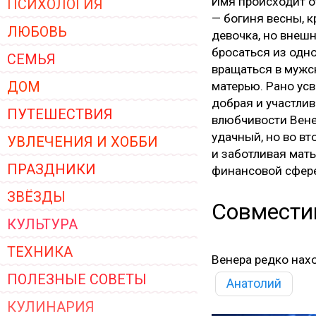
Имя происходит от
ПСИХОЛОГИЯ
ЖЕНСКОЙ ОДЕЖДЫ 2026
— богиня весны, к
ЛЮБОВЬ
девочка, но внешн
бросаться из одно
СЕМЬЯ
вращаться в мужс
ДОМ
матерью. Рано усв
добрая и участли
ПУТЕШЕСТВИЯ
влюбчивости Вене
удачный, но во вт
УВЛЕЧЕНИЯ И ХОББИ
и заботливая мат
ПРАЗДНИКИ
финансовой сфере
ЗВЁЗДЫ
Совмести
КУЛЬТУРА
ТЕХНИКА
Венера редко нах
ПОЛЕЗНЫЕ СОВЕТЫ
Анатолий
КУЛИНАРИЯ