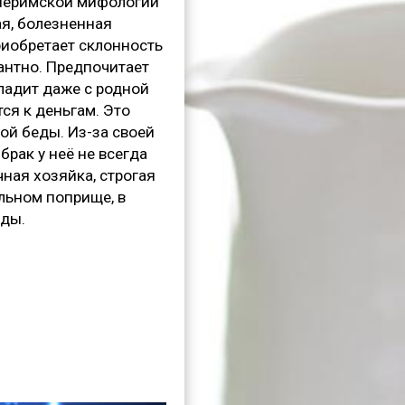
евнеримской мифологии
ая, болезненная
риобретает склонность
гантно. Предпочитает
ладит даже с родной
ся к деньгам. Это
ой беды. Из-за своей
рак у неё не всегда
чная хозяйка, строгая
льном поприще, в
жды.