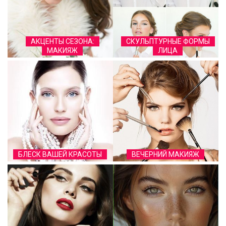
АКЦЕНТЫ СЕЗОНА:
СКУЛЬПТУРНЫЕ ФОРМЫ
МАКИЯЖ
ЛИЦА
БЛЕСК ВАШЕЙ КРАСОТЫ
ВЕЧЕРНИЙ МАКИЯЖ