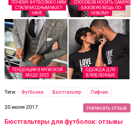
ПОЧЕМУ ФУТБОЛКИ С НИМ
СПОСОБОВ НОСИТЬ САМУЮ
СТАЛИ МОДНЫМ MUST-
БАЗОВУЮ ВЕЩЬ ПО-
HAVE
НОВОМУ
ТЕНДЕНЦИИ В МУЖСКОЙ
ОДЕЖДА ДЛЯ
МОДЕ 2023
ВЛЮБЛЕННЫХ
Теги:
Футболки
Бюстгальтер
Лифчик
20 июля 2017
Написать отзыв
Бюстгальтеры для футболок: отзывы