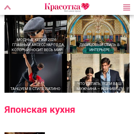
МОДНЫЕ КЕПКИ 2026:
ГЛАВНЫЙ АКСЕССУАР ГОДА,
ДВОРЦОВЫЙ СТИЛЬ В
КОТОРЫЙ НОСИТ ВЕСЬ МИР
ИНТЕРЬЕРЕ
ЧТО ДЕЛАТЬ, ЕСЛИ ВАШ
ТАНЦУЕМ В СТИЛЕ ЛАТИНО
МУЖЧИНА – РЕВНИВЕЦ?
Японская кухня
OFFICECORE 2023/2024:
ОФИСНЫЙ СТИЛЬ
БАЛЕТКИ ВЕСНА–ЛЕТО 2026