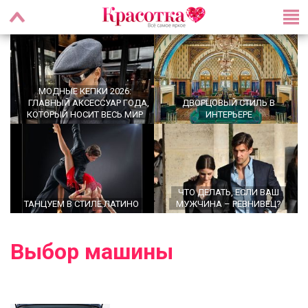
МОДНЫЕ КЕПКИ 2026:
ГЛАВНЫЙ АКСЕССУАР ГОДА,
ДВОРЦОВЫЙ СТИЛЬ В
КОТОРЫЙ НОСИТ ВЕСЬ МИР
ИНТЕРЬЕРЕ
ЧТО ДЕЛАТЬ, ЕСЛИ ВАШ
ТАНЦУЕМ В СТИЛЕ ЛАТИНО
МУЖЧИНА – РЕВНИВЕЦ?
Выбор машины
OFFICECORE 2023/2024:
МОДНЫЕ СТРИЖКИ НА
ОФИСНЫЙ СТИЛЬ
СРЕДНИЕ ВОЛОСЫ 2024 ГОДА