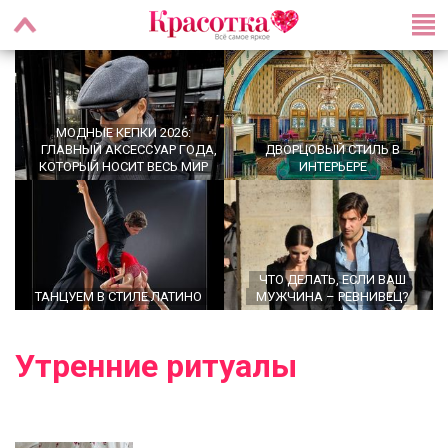
МОДНЫЕ КЕПКИ 2026:
ГЛАВНЫЙ АКСЕССУАР ГОДА,
ДВОРЦОВЫЙ СТИЛЬ В
КОТОРЫЙ НОСИТ ВЕСЬ МИР
ИНТЕРЬЕРЕ
ЧТО ДЕЛАТЬ, ЕСЛИ ВАШ
ТАНЦУЕМ В СТИЛЕ ЛАТИНО
МУЖЧИНА – РЕВНИВЕЦ?
Утренние ритуалы
УТРЕННИЕ РИТУАЛЫ,
OFFICECORE 2023/2024:
КОТОРЫЕ МЕНЯЮТ ЖИЗНЬ:
ОФИСНЫЙ СТИЛЬ
ПРАВДА ИЛИ МИФ?