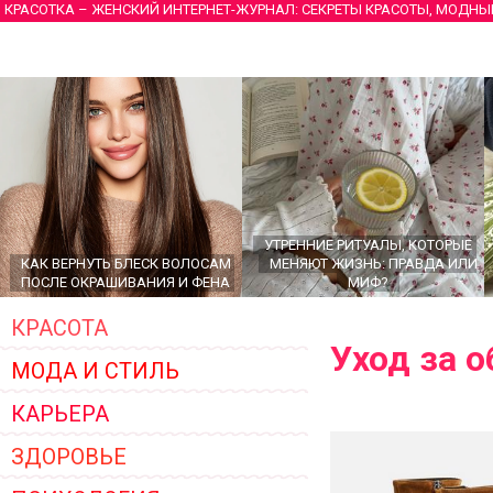
КРАСОТКА – ЖЕНСКИЙ ИНТЕРНЕТ-ЖУРНАЛ: СЕКРЕТЫ КРАСОТЫ, МОДНЫ
УТРЕННИЕ РИТУАЛЫ, КОТОРЫЕ
КАК ВЕРНУТЬ БЛЕСК ВОЛОСАМ
МЕНЯЮТ ЖИЗНЬ: ПРАВДА ИЛИ
ПОСЛЕ ОКРАШИВАНИЯ И ФЕНА
МИФ?
КРАСОТА
Уход за 
МОДА И СТИЛЬ
КАРЬЕРА
ЗДОРОВЬЕ
ГЛАВНЫЕ ТРЕНДЫ ВЕРХНЕЙ