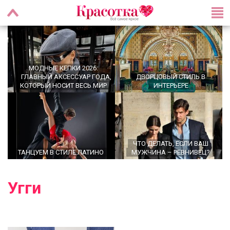
МОДНЫЕ КЕПКИ 2026:
ГЛАВНЫЙ АКСЕССУАР ГОДА,
ДВОРЦОВЫЙ СТИЛЬ В
КОТОРЫЙ НОСИТ ВЕСЬ МИР
ИНТЕРЬЕРЕ
ЧТО ДЕЛАТЬ, ЕСЛИ ВАШ
ТАНЦУЕМ В СТИЛЕ ЛАТИНО
МУЖЧИНА – РЕВНИВЕЦ?
Угги
OFFICECORE 2023/2024:
ОФИСНЫЙ СТИЛЬ
БРОШЬ ВОЗВРАЩАЕТСЯ